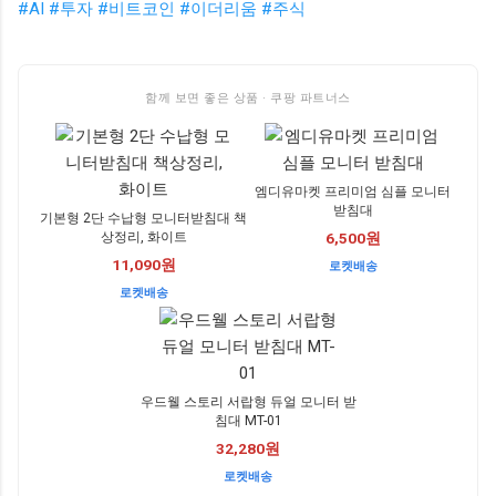
#AI
#투자
#비트코인
#이더리움
#주식
함께 보면 좋은 상품 · 쿠팡 파트너스
엠디유마켓 프리미엄 심플 모니터
받침대
기본형 2단 수납형 모니터받침대 책
상정리, 화이트
6,500원
11,090원
로켓배송
로켓배송
우드웰 스토리 서랍형 듀얼 모니터 받
침대 MT-01
32,280원
로켓배송