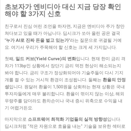
초보자가 엔비디아 대신 지금 당장 확인
해야 할 3가지 신호
친구로서 진심 어린 조언을 하자면, 지금은 엔비디아 주가 창만
쳐다보고 있을 때가 아닙니다. 딥시크가 쏘아 올린 공은 결국
'누가 AI로 진짜 돈을 벌고 있는가'
라는 질문으로 귀결될 거예
요. 여기서 우리가 주목해야 할 신호는 크게 세 가지입니다.
첫째,
일드 커브(Yield Curve)의 변화
입니다. 현재 한미 금리 격
차가 113bp인 상황에서 장단기 금리 역전 현상이 해소되는지
봐야 합니다. 금리 구조가 정상화되어야 기술주들이 다시 기지
개를 켤 수 있는 거시적 환경이 조성됩니다. 둘째는
환율의 안정
성
입니다. 원달러 환율이 1,500원을 상회하는 현재 상황은 국내
투자자들에게 매우 불리합니다. 환율이 꺾이지 않는 이상, 해외
우량주를 담더라도 환차손이나 국내 증시 위축으로 수익을 내
기 어렵거든요.
마지막으로
소프트웨어 최적화 기업들의 실적 방향성
입니다.
딥시크처럼 "적은 자원으로 효율을 내는" 기술을 보유한 섹터로