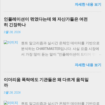
자세한 내용 보기
재 글로벌 자산시장을 보면, 이런 단순한 공식이 얼
마나 위험한지 알 수 있어요. 실제로는 금값과 경제
성장의 관계가 훨씬 복잡하고, 때로는 정반대로 작
인플레이션이 꺾였다는데 왜 자산가들은 여전
용하기도 합니다. 오늘은 금값 움직임을 제대로 읽
히 긴장하나
는 법과 상품시장 수급 동향, 그리고 역발상 투자의
3월 28, 2026
실전 포인트까지 차근차근 알아보겠습니다. 특히 현
재 DeFi 시장 규모가 이더리움 체인만으로도
퀀트 알고리즘과 실시간 온체인 데이터를 기반으로
$106.40B USD 에 달하는 상황에서, 전통 자산과 디
분석하는 CHARTMASTER입니다. 사실 요즘 시장에
지털 자산의 상관관계도 함께 살펴볼게요. 금값과
서 가장 많이 듣는 말이 “인플레이션이 드디어 꺾였
경제성장, 단순한 반비례 관계가 아니다 많은 사람
다”는 얘기예요. 미국 PPI 인플레이션이 2.6%로 발표
들이 “금값 하락 = 경제 호황”이라고 생각하는데, 이
자세한 내용 보기
되면서 많은 개인 투자자들은 안도하고 있는데, 정
는 절반만 맞는 이야기예요. 실제로 금은 인플레이
작 기관들과 자산가들은 여전히 긴장의 끈을 놓지
션 헤지 자산이면서 동시에 달러 강세에 민감하게
않고 있거든요. 왜 그럴까요? 오늘은 숫자 뒤에 숨어
반응하거든요. 금값이 떨어지는 이유는 경제가 좋아
이더리움 폭락에도 기관들은 왜 다르게 움직일
있는 진짜 이야기를 풀어보겠습니다. 미국 PPI 2.6%,
져서가 아니라, 달러가 강해지거나 실질금리가 올라
까
겉보기와 속내가 다른 이유 미국 생산자물가지수
가는 경우가 더 많습니다. 2008년 글로벌 금융위기
3월 28, 2026
(PPI)가 2.6%를 기록하면서 시장은 “드디어 인플레
를 돌이켜보면, 초기에는 달러 유동성 부족으로 금
이션이 안정화됐다”고 해석했어요. 하지만 여기서
값도 함께 떨어졌어요. 하지만 이후 양적완화가 본
퀀트 알고리즘과 실시간 온체인 데이터를 기반으로
놓치면 안 되는 게 있어요. PPI는 생산자 단계의 물