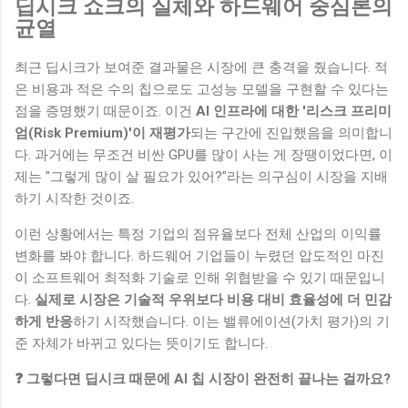
딥시크 쇼크의 실체와 하드웨어 중심론의
균열
최근 딥시크가 보여준 결과물은 시장에 큰 충격을 줬습니다. 적
은 비용과 적은 수의 칩으로도 고성능 모델을 구현할 수 있다는
점을 증명했기 때문이죠. 이건
AI 인프라에 대한 '리스크 프리미
엄(Risk Premium)'이 재평가
되는 구간에 진입했음을 의미합니
다. 과거에는 무조건 비싼 GPU를 많이 사는 게 장땡이었다면, 이
제는 "그렇게 많이 살 필요가 있어?"라는 의구심이 시장을 지배
하기 시작한 것이죠.
이런 상황에서는 특정 기업의 점유율보다 전체 산업의 이익률
변화를 봐야 합니다. 하드웨어 기업들이 누렸던 압도적인 마진
이 소프트웨어 최적화 기술로 인해 위협받을 수 있기 때문입니
다.
실제로 시장은 기술적 우위보다 비용 대비 효율성에 더 민감
하게 반응
하기 시작했습니다. 이는 밸류에이션(가치 평가)의 기
준 자체가 바뀌고 있다는 뜻이기도 합니다.
❓ 그렇다면 딥시크 때문에 AI 칩 시장이 완전히 끝나는 걸까요?