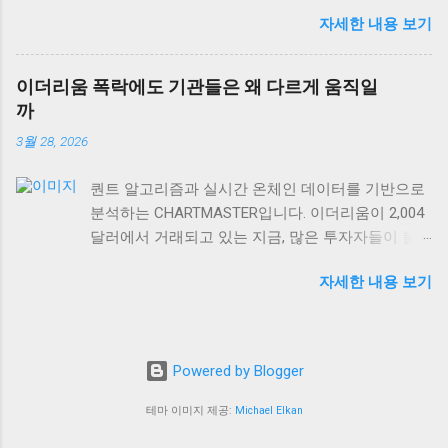
다”는 얘기예요. 미국 PPI 인플레이션이 2.6%로 발표
들이 “금값 하락 = 경제 호황”이라고 생각하는데, 이
자세한 내용 보기
되면서 많은 개인 투자자들은 안도하고 있는데, 정
는 절반만 맞는 이야기예요. 실제로 금은 인플레이
작 기관들과 자산가들은 여전히 긴장의 끈을 놓지
션 헤지 자산이면서 동시에 달러 강세에 민감하게
않고 있거든요. 왜 그럴까요? 오늘은 숫자 뒤에 숨어
반응하거든요. 금값이 떨어지는 이유는 경제가 좋아
이더리움 폭락에도 기관들은 왜 다르게 움직일
있는 진짜 이야기를 풀어보겠습니다. 미국 PPI 2.6%,
져서가 아니라, 달러가 강해지거나 실질금리가 올라
까
겉보기와 속내가 다른 이유 미국 생산자물가지수
가는 경우가 더 많습니다. 2008년 글로벌 금융위기
3월 28, 2026
(PPI)가 2.6%를 기록하면서 시장은 “드디어 인플레
를 돌이켜보면, 초기에는 달러 유동성 부족으로 금
이션이 안정화됐다”고 해석했어요. 하지만 여기서
값도 함께 떨어졌어요. 하지만 이후 양적완화가 본
퀀트 알고리즘과 실시간 온체인 데이터를 기반으로
놓치면 안 되는 게 있어요. PPI는 생산자 단계의 물
격화되면서 금값이 급등했죠. 경제가 회복되면서가
분석하는 CHARTMASTER입니다. 이더리움이 2,004
가 변화를 보여주는 선행지표이긴 하지만, 실제 소
아니라, 오히려 통화정책이 완화되면서 말이에요. 현
달러에서 거래되고 있는 지금, 많은 투자자들이 불
비자에게 전달되는 과정에서는 여러 변수가 작용하
재 비트코인이 66,505 USD를 기록하고 있는 것도 같
안해하고 있어요. 하지만 흥미롭게도 기관투자자들
거든요. 특히 서비스업 인플레이션은 여전히 끈적한
은 맥락입니다. 디지털 자산과 금 모두 통화정책 변
자세한 내용 보기
의 움직임은 개인투자자와 확연히 다릅니다. 같은
(sticky) 특성을 보이고 있어요. 임금 상승률이 여전
화에 민감하게 반응하는 대안 자산의 성격을 가지고
시장 상황을 보고도 왜 이렇게 다른 판단을 내리는
히 높은 수준을 유지하고 있고, 주거비용 같은 핵심
있거든요. 단순히 경기와 반비례한다고 보기엔 너무
걸까요? 오늘은 이더리움 하락장에서 드러나는 투
서비스 가격은 쉽게 꺾이지 않는 구조적 특징이 있
복잡한 구조예요. 더 중요한 건 금의 산업용 수요입
자자 유형별 행동 패턴과, 그 뒤에 숨어있는 전략적
죠. 실제로 미국 임금 상승률은 여전히 연준의 목표
니다. 전자기기, 의료기기, 반도체 산업에서 금 사용
Powered by Blogger
사고를 들여다보겠습니다. 개인투자자 vs 기관투자
수준을 웃도는 상황이에요. 더 중요한 건 글로벌 공
량이 꾸준히 늘어나고 있어요. 이런 실물 수요는 경
자, 같은 차트를 다르게 보는 이유 솔직히 말하면, 개
급망의 불안정성이에요. 지정학적 리스크가 계속해
테마 이미지 제공:
Michael Elkan
제가 좋을 때 오히려 증가하죠. 그러니까 경제성장
인투자자들은 가격 차트에 감정적으로 반응하는 경
서 원자재 가격에 영향을 미치고 있고, 이는 언제든
과 금 수요가 동반 상승하는 경우도 얼마든지 있다