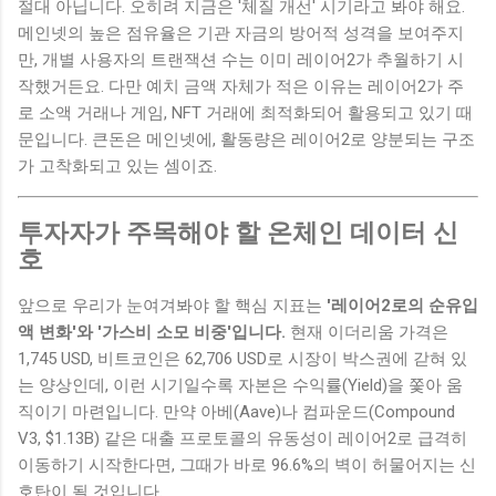
절대 아닙니다. 오히려 지금은 '체질 개선' 시기라고 봐야 해요.
메인넷의 높은 점유율은 기관 자금의 방어적 성격을 보여주지
만, 개별 사용자의 트랜잭션 수는 이미 레이어2가 추월하기 시
작했거든요. 다만 예치 금액 자체가 적은 이유는 레이어2가 주
로 소액 거래나 게임, NFT 거래에 최적화되어 활용되고 있기 때
문입니다. 큰돈은 메인넷에, 활동량은 레이어2로 양분되는 구조
가 고착화되고 있는 셈이죠.
투자자가 주목해야 할 온체인 데이터 신
호
앞으로 우리가 눈여겨봐야 할 핵심 지표는
'레이어2로의 순유입
액 변화'와 '가스비 소모 비중'입니다.
현재 이더리움 가격은
1,745 USD, 비트코인은 62,706 USD로 시장이 박스권에 갇혀 있
는 양상인데, 이런 시기일수록 자본은 수익률(Yield)을 쫓아 움
직이기 마련입니다. 만약 아베(Aave)나 컴파운드(Compound
V3, $1.13B) 같은 대출 프로토콜의 유동성이 레이어2로 급격히
이동하기 시작한다면, 그때가 바로 96.6%의 벽이 허물어지는 신
호탄이 될 것입니다.