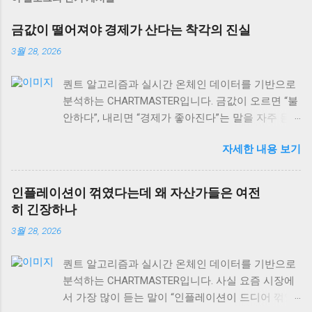
금값이 떨어져야 경제가 산다는 착각의 진실
3월 28, 2026
퀀트 알고리즘과 실시간 온체인 데이터를 기반으로
분석하는 CHARTMASTER입니다. 금값이 오르면 “불
안하다”, 내리면 “경제가 좋아진다”는 말을 자주 듣
습니다. 하지만 사실 이게 맞을까요? 2026년 3월 현
자세한 내용 보기
재 글로벌 자산시장을 보면, 이런 단순한 공식이 얼
마나 위험한지 알 수 있어요. 실제로는 금값과 경제
성장의 관계가 훨씬 복잡하고, 때로는 정반대로 작
인플레이션이 꺾였다는데 왜 자산가들은 여전
용하기도 합니다. 오늘은 금값 움직임을 제대로 읽
히 긴장하나
는 법과 상품시장 수급 동향, 그리고 역발상 투자의
3월 28, 2026
실전 포인트까지 차근차근 알아보겠습니다. 특히 현
재 DeFi 시장 규모가 이더리움 체인만으로도
퀀트 알고리즘과 실시간 온체인 데이터를 기반으로
$106.40B USD 에 달하는 상황에서, 전통 자산과 디
분석하는 CHARTMASTER입니다. 사실 요즘 시장에
지털 자산의 상관관계도 함께 살펴볼게요. 금값과
서 가장 많이 듣는 말이 “인플레이션이 드디어 꺾였
경제성장, 단순한 반비례 관계가 아니다 많은 사람