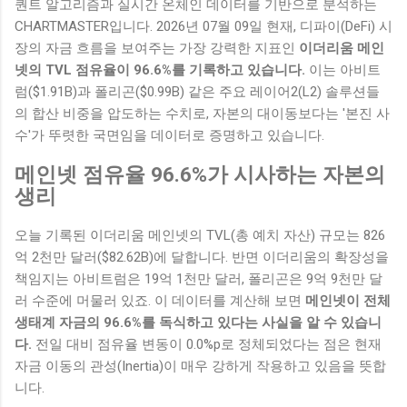
퀀트 알고리즘과 실시간 온체인 데이터를 기반으로 분석하는
CHARTMASTER입니다. 2026년 07월 09일 현재, 디파이(DeFi) 시
장의 자금 흐름을 보여주는 가장 강력한 지표인
이더리움 메인
넷의 TVL 점유율이 96.6%를 기록하고 있습니다.
이는 아비트
럼($1.91B)과 폴리곤($0.99B) 같은 주요 레이어2(L2) 솔루션들
의 합산 비중을 압도하는 수치로, 자본의 대이동보다는 '본진 사
수'가 뚜렷한 국면임을 데이터로 증명하고 있습니다.
메인넷 점유율 96.6%가 시사하는 자본의
생리
오늘 기록된 이더리움 메인넷의 TVL(총 예치 자산) 규모는 826
억 2천만 달러($82.62B)에 달합니다. 반면 이더리움의 확장성을
책임지는 아비트럼은 19억 1천만 달러, 폴리곤은 9억 9천만 달
러 수준에 머물러 있죠. 이 데이터를 계산해 보면
메인넷이 전체
생태계 자금의 96.6%를 독식하고 있다는 사실을 알 수 있습니
다.
전일 대비 점유율 변동이 0.0%p로 정체되었다는 점은 현재
자금 이동의 관성(Inertia)이 매우 강하게 작용하고 있음을 뜻합
니다.