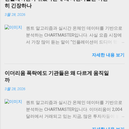
용하기도 합니다. 오늘은 금값 움직임을 제대로 읽
히 긴장하나
는 법과 상품시장 수급 동향, 그리고 역발상 투자의
3월 28, 2026
실전 포인트까지 차근차근 알아보겠습니다. 특히 현
재 DeFi 시장 규모가 이더리움 체인만으로도
퀀트 알고리즘과 실시간 온체인 데이터를 기반으로
$106.40B USD 에 달하는 상황에서, 전통 자산과 디
분석하는 CHARTMASTER입니다. 사실 요즘 시장에
지털 자산의 상관관계도 함께 살펴볼게요. 금값과
서 가장 많이 듣는 말이 “인플레이션이 드디어 꺾였
경제성장, 단순한 반비례 관계가 아니다 많은 사람
다”는 얘기예요. 미국 PPI 인플레이션이 2.6%로 발표
들이 “금값 하락 = 경제 호황”이라고 생각하는데, 이
자세한 내용 보기
되면서 많은 개인 투자자들은 안도하고 있는데, 정
는 절반만 맞는 이야기예요. 실제로 금은 인플레이
작 기관들과 자산가들은 여전히 긴장의 끈을 놓지
션 헤지 자산이면서 동시에 달러 강세에 민감하게
않고 있거든요. 왜 그럴까요? 오늘은 숫자 뒤에 숨어
반응하거든요. 금값이 떨어지는 이유는 경제가 좋아
이더리움 폭락에도 기관들은 왜 다르게 움직일
있는 진짜 이야기를 풀어보겠습니다. 미국 PPI 2.6%,
져서가 아니라, 달러가 강해지거나 실질금리가 올라
까
겉보기와 속내가 다른 이유 미국 생산자물가지수
가는 경우가 더 많습니다. 2008년 글로벌 금융위기
3월 28, 2026
(PPI)가 2.6%를 기록하면서 시장은 “드디어 인플레
를 돌이켜보면, 초기에는 달러 유동성 부족으로 금
이션이 안정화됐다”고 해석했어요. 하지만 여기서
값도 함께 떨어졌어요. 하지만 이후 양적완화가 본
퀀트 알고리즘과 실시간 온체인 데이터를 기반으로
놓치면 안 되는 게 있어요. PPI는 생산자 단계의 물
격화되면서 금값이 급등했죠. 경제가 회복되면서가
분석하는 CHARTMASTER입니다. 이더리움이 2,004
가 변화를 보여주는 선행지표이긴 하지만, 실제 소
아니라, 오히려 통화정책이 완화되면서 말이에요. 현
달러에서 거래되고 있는 지금, 많은 투자자들이 불
비자에게 전달되는 과정에서는 여러 변수가 작용하
재 비트코인이 66,505 USD를 기록하고 있는 것도 같
안해하고 있어요. 하지만 흥미롭게도 기관투자자들
거든요. 특히 서비스업 인플레이션은 여전히 끈적한
은 맥락입니다. 디지털 자산과 금 모두 통화정책 변