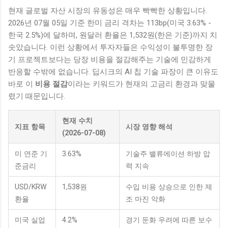
현재 글로벌 자산 시장의 유동성은 매우 빡빡한 상황입니다.
2026년 07월 05일 기준 한미 금리 격차는 113bp(미국 3.63% -
한국 2.5%)에 달하며, 원달러 환율은 1,532원(한은 기준)까지 치
솟았습니다. 이런 상황에서 투자자들은 수익성이 불투명한 장
기 프로젝트보다는 당장 비용을 절감해주는 기술에 민감하게
반응할 수밖에 없습니다. 딥시크의 AI 칩 기술 파장이 큰 이유도
바로 이
비용 절감
이라는 키워드가 현재의 고금리 환경과 맞물
렸기 때문입니다.
현재 수치
지표 항목
시장 영향 해석
(2026-07-08)
미 연준 기
3.63%
기술주 밸류에이션 하방 압
준금리
력 지속
USD/KRW
1,538원
수입 비용 상승으로 인한 제
환율
조 마진 악화
미국 실업
4.2%
경기 둔화 우려에 따른 보수