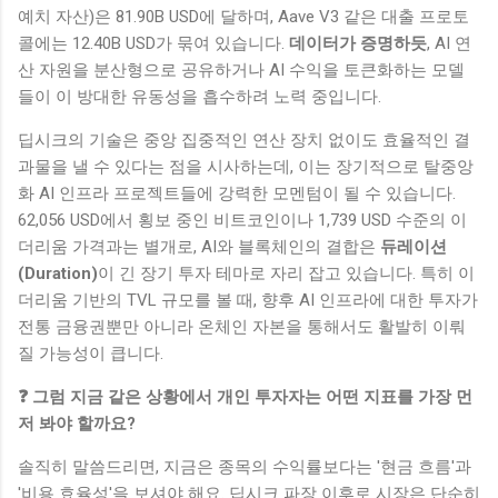
예치 자산)은 81.90B USD에 달하며, Aave V3 같은 대출 프로토
콜에는 12.40B USD가 묶여 있습니다.
데이터가 증명하듯
, AI 연
산 자원을 분산형으로 공유하거나 AI 수익을 토큰화하는 모델
들이 이 방대한 유동성을 흡수하려 노력 중입니다.
딥시크의 기술은 중앙 집중적인 연산 장치 없이도 효율적인 결
과물을 낼 수 있다는 점을 시사하는데, 이는 장기적으로 탈중앙
화 AI 인프라 프로젝트들에 강력한 모멘텀이 될 수 있습니다.
62,056 USD에서 횡보 중인 비트코인이나 1,739 USD 수준의 이
더리움 가격과는 별개로, AI와 블록체인의 결합은
듀레이션
(Duration)
이 긴 장기 투자 테마로 자리 잡고 있습니다. 특히 이
더리움 기반의 TVL 규모를 볼 때, 향후 AI 인프라에 대한 투자가
전통 금융권뿐만 아니라 온체인 자본을 통해서도 활발히 이뤄
질 가능성이 큽니다.
❓ 그럼 지금 같은 상황에서 개인 투자자는 어떤 지표를 가장 먼
저 봐야 할까요?
솔직히 말씀드리면, 지금은 종목의 수익률보다는 '현금 흐름'과
'비용 효율성'을 보셔야 해요. 딥시크 파장 이후로 시장은 단순히