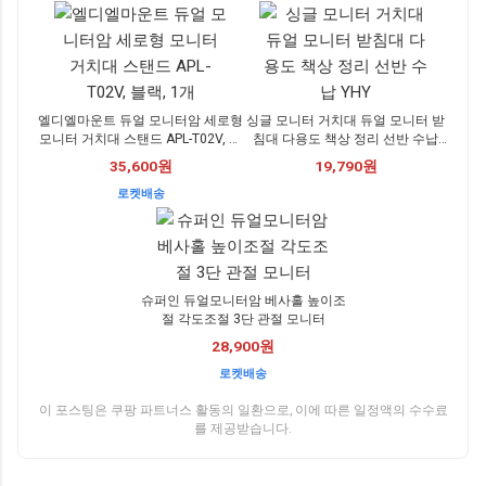
엘디엘마운트 듀얼 모니터암 세로형
싱글 모니터 거치대 듀얼 모니터 받
모니터 거치대 스탠드 APL-T02V, 블
침대 다용도 책상 정리 선반 수납
랙, 1개
YHY
35,600원
19,790원
로켓배송
슈퍼인 듀얼모니터암 베사홀 높이조
절 각도조절 3단 관절 모니터
28,900원
로켓배송
이 포스팅은 쿠팡 파트너스 활동의 일환으로, 이에 따른 일정액의 수수료
를 제공받습니다.