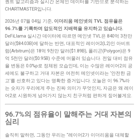
퀀트 알고리즘과 실시간 온체인 데이터를 기반으로 분석하는
CHARTMASTER입니다.
2026년 07월 04일 기준,
이더리움 메인넷의 TVL 점유율은
96.7%를 기록하며 압도적인 지배력을 유지하고 있습니다.
DeFiLlama 실시간 데이터에 따르면 메인넷 TVL은 840억 3천만
달러($84.03B)에 달하는 반면, 대표적인 레이어2(L2)인 아비트
럼(Arbitrum)은 18억 9천만 달러($1.89B), 폴리곤(Polygon)은 9
억 5천만 달러($0.95B) 수준에 머물러 있습니다. 전일 대비 점유
율 변동은 0.0%p로 정체된 모습인데, 이는 수많은 레이어2의 공
세에도 불구하고 거대 자본은 여전히 메인넷이라는 '안전한 금
고'를 선호하고 있다는 명확한 증거입니다. 오늘은 이 96.7%라
는 숫자가 우리에게 주는 진짜 의미가 무엇인지, 자금은 왜 레이
어2로 시원하게 넘어가지 않는지 친구처럼 편하게 짚어볼게요.
96.7%의 점유율이 말해주는 거대 자본의
심리
솔직히 말하면, 그동안 우리는 "레이어2가 이더리움을 대체할