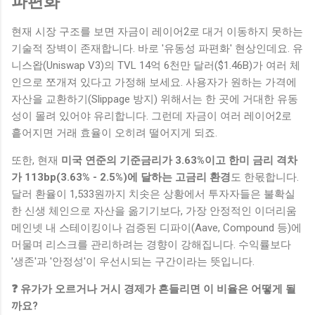
파편화
현재 시장 구조를 보면 자금이 레이어2로 대거 이동하지 못하는
기술적 장벽이 존재합니다. 바로 '유동성 파편화' 현상인데요. 유
니스왑(Uniswap V3)의 TVL 14억 6천만 달러($1.46B)가 여러 체
인으로 쪼개져 있다고 가정해 보세요. 사용자가 원하는 가격에
자산을 교환하기(Slippage 방지) 위해서는 한 곳에 거대한 유동
성이 몰려 있어야 유리합니다. 그런데 자금이 여러 레이어2로
흩어지면 거래 효율이 오히려 떨어지게 되죠.
또한, 현재
미국 연준의 기준금리가 3.63%이고 한미 금리 격차
가 113bp(3.63% - 2.5%)에 달하는 고금리 환경
도 한몫합니다.
달러 환율이 1,533원까지 치솟은 상황에서 투자자들은 불확실
한 신생 체인으로 자산을 옮기기보다, 가장 안정적인 이더리움
메인넷 내 스테이킹이나 검증된 디파이(Aave, Compound 등)에
머물며 리스크를 관리하려는 경향이 강해집니다. 수익률보다
'생존'과 '안정성'이 우선시되는 구간이라는 뜻입니다.
❓ 유가가 오르거나 거시 경제가 흔들리면 이 비율은 어떻게 될
까요?