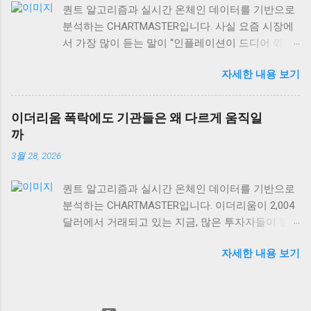
퀀트 알고리즘과 실시간 온체인 데이터를 기반으로
$106.40B USD 에 달하는 상황에서, 전통 자산과 디
분석하는 CHARTMASTER입니다. 사실 요즘 시장에
지털 자산의 상관관계도 함께 살펴볼게요. 금값과
서 가장 많이 듣는 말이 “인플레이션이 드디어 꺾였
경제성장, 단순한 반비례 관계가 아니다 많은 사람
다”는 얘기예요. 미국 PPI 인플레이션이 2.6%로 발표
들이 “금값 하락 = 경제 호황”이라고 생각하는데, 이
자세한 내용 보기
되면서 많은 개인 투자자들은 안도하고 있는데, 정
는 절반만 맞는 이야기예요. 실제로 금은 인플레이
작 기관들과 자산가들은 여전히 긴장의 끈을 놓지
션 헤지 자산이면서 동시에 달러 강세에 민감하게
않고 있거든요. 왜 그럴까요? 오늘은 숫자 뒤에 숨어
반응하거든요. 금값이 떨어지는 이유는 경제가 좋아
이더리움 폭락에도 기관들은 왜 다르게 움직일
있는 진짜 이야기를 풀어보겠습니다. 미국 PPI 2.6%,
져서가 아니라, 달러가 강해지거나 실질금리가 올라
까
겉보기와 속내가 다른 이유 미국 생산자물가지수
가는 경우가 더 많습니다. 2008년 글로벌 금융위기
3월 28, 2026
(PPI)가 2.6%를 기록하면서 시장은 “드디어 인플레
를 돌이켜보면, 초기에는 달러 유동성 부족으로 금
이션이 안정화됐다”고 해석했어요. 하지만 여기서
값도 함께 떨어졌어요. 하지만 이후 양적완화가 본
퀀트 알고리즘과 실시간 온체인 데이터를 기반으로
놓치면 안 되는 게 있어요. PPI는 생산자 단계의 물
격화되면서 금값이 급등했죠. 경제가 회복되면서가
분석하는 CHARTMASTER입니다. 이더리움이 2,004
가 변화를 보여주는 선행지표이긴 하지만, 실제 소
아니라, 오히려 통화정책이 완화되면서 말이에요. 현
달러에서 거래되고 있는 지금, 많은 투자자들이 불
비자에게 전달되는 과정에서는 여러 변수가 작용하
재 비트코인이 66,505 USD를 기록하고 있는 것도 같
안해하고 있어요. 하지만 흥미롭게도 기관투자자들
거든요. 특히 서비스업 인플레이션은 여전히 끈적한
은 맥락입니다. 디지털 자산과 금 모두 통화정책 변
자세한 내용 보기
의 움직임은 개인투자자와 확연히 다릅니다. 같은
(sticky) 특성을 보이고 있어요. 임금 상승률이 여전
화에 민감하게 반응하는 대안 자산의 성격을 가지고
시장 상황을 보고도 왜 이렇게 다른 판단을 내리는
히 높은 수준을 유지하고 있고, 주거비용 같은 핵심
있거든요. 단순히 경기와 반비례한다고 보기엔 너무
걸까요? 오늘은 이더리움 하락장에서 드러나는 투
서비스 가격은 쉽게 꺾이지 않는 구조적 특징이 있
복잡한 구조예요. 더 중요한 건 금의 산업용 수요입
자자 유형별 행동 패턴과, 그 뒤에 숨어있는 전략적
죠. 실제로 미국 임금 상승률은 여전히 연준의 목표