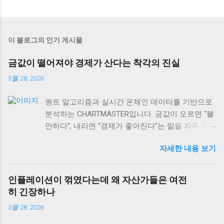
이 블로그의 인기 게시물
금값이 떨어져야 경제가 산다는 착각의 진실
3월 28, 2026
퀀트 알고리즘과 실시간 온체인 데이터를 기반으로
분석하는 CHARTMASTER입니다. 금값이 오르면 “불
안하다”, 내리면 “경제가 좋아진다”는 말을 자주 듣
습니다. 하지만 사실 이게 맞을까요? 2026년 3월 현
자세한 내용 보기
재 글로벌 자산시장을 보면, 이런 단순한 공식이 얼
마나 위험한지 알 수 있어요. 실제로는 금값과 경제
성장의 관계가 훨씬 복잡하고, 때로는 정반대로 작
인플레이션이 꺾였다는데 왜 자산가들은 여전
용하기도 합니다. 오늘은 금값 움직임을 제대로 읽
히 긴장하나
는 법과 상품시장 수급 동향, 그리고 역발상 투자의
3월 28, 2026
실전 포인트까지 차근차근 알아보겠습니다. 특히 현
재 DeFi 시장 규모가 이더리움 체인만으로도