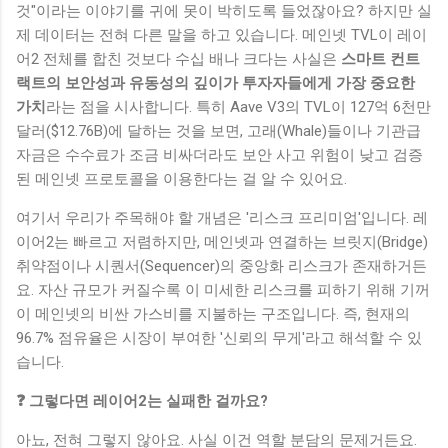
것"이라는 이야기를 귀에 못이 박히도록 들었잖아요? 하지만 실
제 데이터는 전혀 다른 말을 하고 있습니다. 메인넷 TVL이 레이
어2 전체를 합친 것보다 수십 배나 크다는 사실은
스마트 컨트
랙트의 보안성과 유동성의 깊이가 투자자들에게 가장 중요한
가치
라는 점을 시사합니다. 특히 Aave V3의 TVL이 127억 6천만
달러($12.76B)에 달하는 것을 보면, 고래(Whale)들이나 기관급
자금은 수수료가 조금 비싸더라도 보안 사고 위험이 낮고 검증
된 메인넷 프로토콜을 이용한다는 걸 알 수 있어요.
여기서 우리가 주목해야 할 개념은 '리스크 프리미엄'입니다. 레
이어2는 빠르고 저렴하지만, 메인넷과 연결하는 브릿지(Bridge)
취약점이나 시퀀서(Sequencer)의 중앙화 리스크가 존재하거든
요. 자산 규모가 커질수록 이 미세한 리스크를 피하기 위해 기꺼
이 메인넷의 비싼 가스비를 지불하는 구조입니다. 즉, 현재의
96.7% 점유율은 시장이 부여한 '신뢰의 무게'라고 해석할 수 있
습니다.
❓ 그렇다면 레이어2는 실패한 걸까요?
아뇨, 전혀 그렇지 않아요. 사실 이건 역할 분담의 문제거든요.