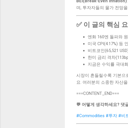
BEI(Break-Even Inflation)
며, 투자자들의 물가 전망을
✅ 이 글의 핵심 
엔화 160엔 돌파와 
미국 CPI(4.17%
비트코인(65,521 
한미 금리 격차(113
지금은 수익률 극대화
시장이 흔들릴수록 기본으로
요. 여러분의 소중한 자산을
===CONTENT_END===
💬 어떻게 생각하세요? 댓
#Commodities
#투자
#비