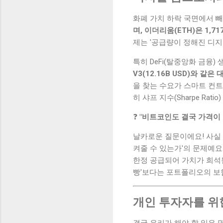
화폐 가치 하락 국면에서 
며, 이더리움(ETH)은 1,7
제는 '공급량이 정해진 디
특히 DeFi(탈중앙화 금융)
V3(12.16B USD)와 
을 찾는 수요가 스마트 컨
히 샤프 지수(Sharpe R
❓
"비트코인도 결국 가격이 
날카로운 질문이에요! 사실 
켜줄 수 있는가'의 문제예요
한정 공급되어 가치가 희석될
빵'보다는 포트폴리오의 보
개인 투자자를 위