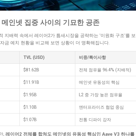
 메인넷 집중 사이의 기묘한 공존
 지배력 속에서 레이어2가 틈새시장을 공략하는 '이원화 구조'를 보
자금 예치 현황을 비교해 보면 상황이 더 명확해집니다.
TVL (USD)
비중/특이사항
$81.62B
전체 점유율 96.4% (지배적)
$11.91B
메인넷 유동성의 핵심
$1.95B
L2 중 가장 높은 점유율
$1.10B
엔터프라이즈 협업 중심
$1.07B
전통 디파이 강자
만,
레이어2 전체를 합쳐도 메인넷의 유동성 핵심인 Aave V3 하나