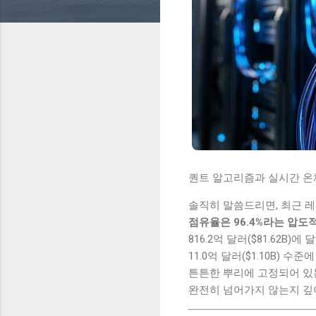
퀀트 알고리즘과 실시간 온체
솔직히 말씀드리면, 최근 레
점유율은 96.4%라는 압도
816.2억 달러($81.62B)에
11.0억 달러($1.10B)
튼튼한 뿌리에 고정되어 있는
완전히 넘어가지 않는지 깊