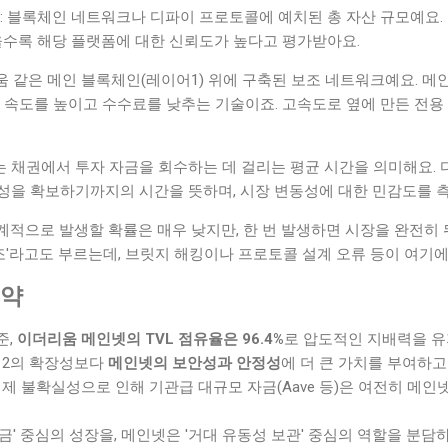
: 블록체인 네트워크나 디파이 프로토콜에 예치된 총 자산 규모예요.
을수록 해당 플랫폼에 대한 신뢰도가 높다고 평가받아요.
움 같은 메인 블록체인(레이어1) 위에 구축된 보조 네트워크예요. 메
서 속도를 높이고 수수료를 낮추는 기술이죠. 고속도로 옆에 만든 전
래는 채권에서 투자 자금을 회수하는 데 걸리는 평균 시간을 의미해요.
 유동성을 확보하기까지의 시간을 뜻하며, 시장 변동성에 대한 민감도를 
통계적으로 발생할 확률은 매우 낮지만, 한 번 발생하면 시장을 완전히
백조'라고도 부르는데, 브릿지 해킹이나 프로토콜 설계 오류 등이 여기에
요약
준,
이더리움 메인넷의 TVL 점유율은 96.4%
로 압도적인 지배력을 유
어2의 확장성보다
메인넷의 보안성과 안정성
에 더 큰 가치를 부여하고
제 불확실성으로 인해 기관급 대규모 자금(Aave 등)은 여전히 메
금' 중심의 성장을, 메인넷은 '거대 유동성 보관' 중심의 역할을 분