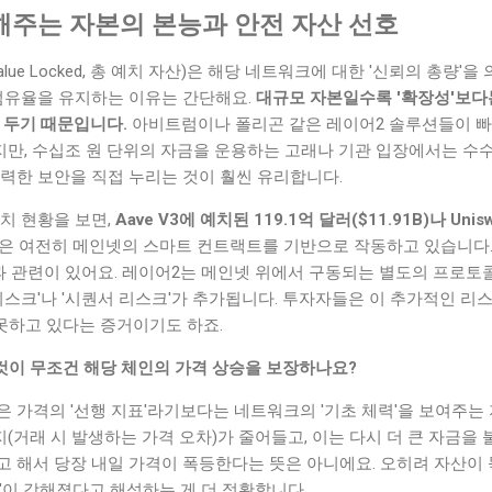
말해주는 자본의 본능과 안전 자산 선호
 Value Locked, 총 예치 자산)은 해당 네트워크에 대한 '신뢰의 총량
 점유율을 유지하는 이유는 간단해요.
대규모 자본일수록 '확장성'보다는
치로 두기 때문입니다.
아비트럼이나 폴리곤 같은 레이어2 솔루션들이 빠
만, 수십조 원 단위의 자금을 운용하는 고래나 기관 입장에서는 수수
력한 보안을 직접 누리는 것이 훨씬 유리합니다.
치 현황을 보면,
Aave V3에 예치된 119.1억 달러($11.91B)나 Unis
은 여전히 메인넷의 스마트 컨트랙트를 기반으로 작동하고 있습니다.
'과 관련이 있어요. 레이어2는 메인넷 위에서 구동되는 별도의 프로토
 리스크'나 '시퀀서 리스크'가 추가됩니다. 투자자들은 이 추가적인 
못하고 있다는 증거이기도 하죠.
 것이 무조건 해당 체인의 가격 상승을 보장하나요?
은 가격의 '선행 지표'라기보다는 네트워크의 '기초 체력'을 보여주는 
거래 시 발생하는 가격 오차)가 줄어들고, 이는 다시 더 큰 자금을
다고 해서 당장 내일 가격이 폭등한다는 뜻은 아니에요. 오히려 자산이
'이 강해졌다고 해석하는 게 더 정확합니다.