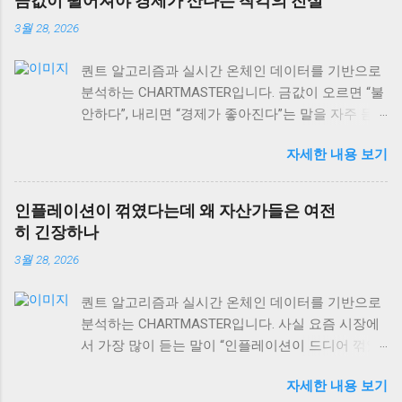
금값이 떨어져야 경제가 산다는 착각의 진실
3월 28, 2026
퀀트 알고리즘과 실시간 온체인 데이터를 기반으로
분석하는 CHARTMASTER입니다. 금값이 오르면 “불
안하다”, 내리면 “경제가 좋아진다”는 말을 자주 듣
습니다. 하지만 사실 이게 맞을까요? 2026년 3월 현
자세한 내용 보기
재 글로벌 자산시장을 보면, 이런 단순한 공식이 얼
마나 위험한지 알 수 있어요. 실제로는 금값과 경제
성장의 관계가 훨씬 복잡하고, 때로는 정반대로 작
인플레이션이 꺾였다는데 왜 자산가들은 여전
용하기도 합니다. 오늘은 금값 움직임을 제대로 읽
히 긴장하나
는 법과 상품시장 수급 동향, 그리고 역발상 투자의
3월 28, 2026
실전 포인트까지 차근차근 알아보겠습니다. 특히 현
재 DeFi 시장 규모가 이더리움 체인만으로도
퀀트 알고리즘과 실시간 온체인 데이터를 기반으로
$106.40B USD 에 달하는 상황에서, 전통 자산과 디
분석하는 CHARTMASTER입니다. 사실 요즘 시장에
지털 자산의 상관관계도 함께 살펴볼게요. 금값과
서 가장 많이 듣는 말이 “인플레이션이 드디어 꺾였
경제성장, 단순한 반비례 관계가 아니다 많은 사람
다”는 얘기예요. 미국 PPI 인플레이션이 2.6%로 발표
들이 “금값 하락 = 경제 호황”이라고 생각하는데, 이
자세한 내용 보기
되면서 많은 개인 투자자들은 안도하고 있는데, 정
는 절반만 맞는 이야기예요. 실제로 금은 인플레이