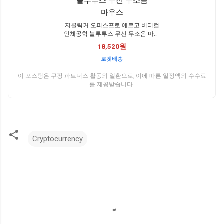
지클릭커 오피스프로 에르고 버티컬
인체공학 블루투스 무선 무소음 마우
스
18,520원
로켓배송
이 포스팅은 쿠팡 파트너스 활동의 일환으로, 이에 따른 일정액의 수수료
를 제공받습니다.
Cryptocurrency
댓
글