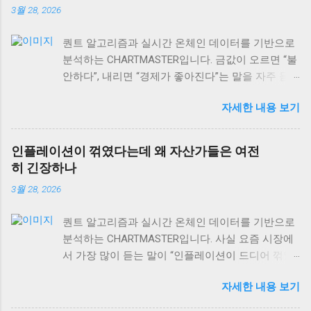
3월 28, 2026
퀀트 알고리즘과 실시간 온체인 데이터를 기반으로
분석하는 CHARTMASTER입니다. 금값이 오르면 “불
안하다”, 내리면 “경제가 좋아진다”는 말을 자주 듣
습니다. 하지만 사실 이게 맞을까요? 2026년 3월 현
자세한 내용 보기
재 글로벌 자산시장을 보면, 이런 단순한 공식이 얼
마나 위험한지 알 수 있어요. 실제로는 금값과 경제
성장의 관계가 훨씬 복잡하고, 때로는 정반대로 작
인플레이션이 꺾였다는데 왜 자산가들은 여전
용하기도 합니다. 오늘은 금값 움직임을 제대로 읽
히 긴장하나
는 법과 상품시장 수급 동향, 그리고 역발상 투자의
3월 28, 2026
실전 포인트까지 차근차근 알아보겠습니다. 특히 현
재 DeFi 시장 규모가 이더리움 체인만으로도
퀀트 알고리즘과 실시간 온체인 데이터를 기반으로
$106.40B USD 에 달하는 상황에서, 전통 자산과 디
분석하는 CHARTMASTER입니다. 사실 요즘 시장에
지털 자산의 상관관계도 함께 살펴볼게요. 금값과
서 가장 많이 듣는 말이 “인플레이션이 드디어 꺾였
경제성장, 단순한 반비례 관계가 아니다 많은 사람
다”는 얘기예요. 미국 PPI 인플레이션이 2.6%로 발표
들이 “금값 하락 = 경제 호황”이라고 생각하는데, 이
자세한 내용 보기
되면서 많은 개인 투자자들은 안도하고 있는데, 정
는 절반만 맞는 이야기예요. 실제로 금은 인플레이
작 기관들과 자산가들은 여전히 긴장의 끈을 놓지
션 헤지 자산이면서 동시에 달러 강세에 민감하게