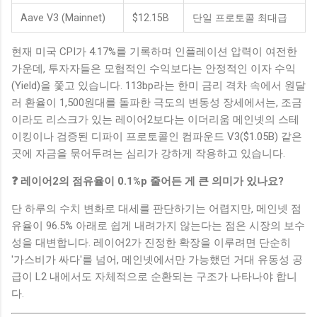
Aave V3 (Mainnet)
$12.15B
단일 프로토콜 최대급
현재 미국 CPI가 4.17%를 기록하며 인플레이션 압력이 여전한
가운데, 투자자들은 모험적인 수익보다는 안정적인 이자 수익
(Yield)을 쫓고 있습니다. 113bp라는 한미 금리 격차 속에서 원달
러 환율이 1,500원대를 돌파한 극도의 변동성 장세에서는, 조금
이라도 리스크가 있는 레이어2보다는 이더리움 메인넷의 스테
이킹이나 검증된 디파이 프로토콜인 컴파운드 V3($1.05B) 같은
곳에 자금을 묶어두려는 심리가 강하게 작용하고 있습니다.
❓ 레이어2의 점유율이 0.1%p 줄어든 게 큰 의미가 있나요?
단 하루의 수치 변화로 대세를 판단하기는 어렵지만, 메인넷 점
유율이 96.5% 아래로 쉽게 내려가지 않는다는 점은 시장의 보수
성을 대변합니다. 레이어2가 진정한 확장을 이루려면 단순히
'가스비가 싸다'를 넘어, 메인넷에서만 가능했던 거대 유동성 공
급이 L2 내에서도 자체적으로 순환되는 구조가 나타나야 합니
다.