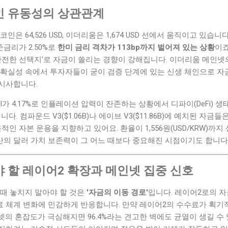
인 유동성의 상관관계
인은 64,526 USD, 이더리움은 1,674 USD 선에서 움직이고 있습
준금리가 2.50%로
한미 금리 격차가 113bp까지 벌어져 있는 상황
이죠
안전한 선택지'로 자금이 쏠리는 경향이 강해집니다. 이더리움 메인넷
불확실성 속에서 투자자들이 굳이 검증 단계에 있는 신생 체인으로 
시사합니다.
, CPI가 4.17%로 인플레이션 압력이 잔존하는 상황에서 디파이(DeFi) 생
입니다. 컴파운드 V3($1.06B)나 에이브 V3($11.86B)에 예치된 자
적인 자본 운용을 지향하고 있어요. 환율이 1,556원(USD/KRW)까
의 달러 가치 보존력이 그 어느 때보다 중요해진 시점이기도 합니다
 할 레이어2 확장과 메인넷 집중 신호
 때 놓치지 말아야 할 것은
'자금의 이동 경로'
입니다. 레이어2로의 자
 체계 변화에 민감하게 반응합니다. 만약 레이어2의 수수료가 획기
의 혼잡도가 극심해지면 96.4%라는 견고한 벽에도 균열이 생길 수 