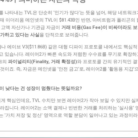
 나타내는 TVL은 단순히 '인기가 많다'는 뜻을 넘어, 해당 네트워
 이더리움 메인넷의 TVL이 $81.43B인 반면, 아비트럼과 폴리곤의 
이는 고액 자산가나 기관급 자금이
거래 비용(Gas Fee)이 비싸더라도
평가하고 있다는 사실
을 단적으로 보여줍니다.
4B)나 에이브 V3($11.86B) 같은 대형 디파이 프로토콜 내에서도 
고 있습니다. 레이어2가 빠른 속도와 저렴한 수수료를 무기로 확장하고
크의
파이널리티(Finality, 거래 확정성)
와 프로토콜 간의 유기적인 
것이죠. 즉, 자금은 메인넷을 '안전 금고'로, 레이어2를 '활동용 지갑
L이 낮다는 건 성장이 멈췄다는 뜻일까요?
이게 핵심인데요, TVL 수치만 보면 레이어2가 작아 보일 수 있지만 
라집니다. 레이어2는 소액 결제나 빈번한 거래를 처리하는 '실사용' 
 '가치 저장 및 정산' 영역으로 역할 분담이 일어나고 있는 과정이