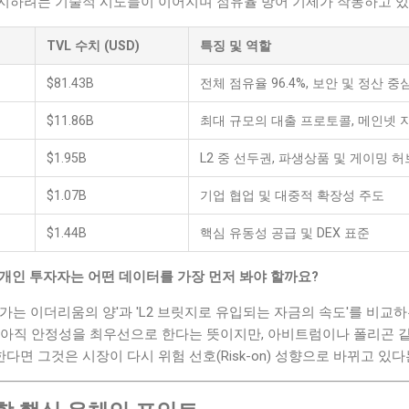
지하려는 기술적 시도들이 이어지며 점유율 방어 기제가 작동하고 있
TVL 수치 (USD)
특징 및 역할
$81.43B
전체 점유율 96.4%, 보안 및 정산 중
$11.86B
최대 규모의 대출 프로토콜, 메인넷 
$1.95B
L2 중 선두권, 파생상품 및 게이밍 허
$1.07B
기업 협업 및 대중적 확장성 주도
$1.44B
핵심 유동성 공급 및 DEX 표준
 개인 투자자는 어떤 데이터를 가장 먼저 봐야 할까요?
가는 이더리움의 양'과 'L2 브릿지로 유입되는 자금의 속도'를 비교하
아직 안정성을 최우선으로 한다는 뜻이지만, 아비트럼이나 폴리곤 같은
면 그것은 시장이 다시 위험 선호(Risk-on) 성향으로 바뀌고 있다