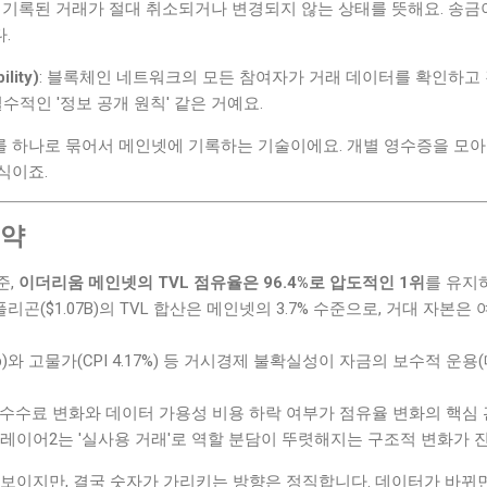
 번 기록된 거래가 절대 취소되거나 변경되지 않는 상태를 뜻해요. 송금이
.
lity)
: 블록체인 네트워크의 모든 참여자가 거래 데이터를 확인하고 
수적인 '정보 공개 원칙' 같은 거예요.
래를 하나로 묶어서 메인넷에 기록하는 기술이에요. 개별 영수증을 모아
식이죠.
요약
준,
이더리움 메인넷의 TVL 점유율은 96.4%로 압도적인 1위
를 유지
 폴리곤($1.07B)의 TVL 합산은 메인넷의 3.7% 수준으로, 거대 자본
p)와 고물가(CPI 4.17%) 등 거시경제 불확실성이 자금의 보수적 운
 수수료 변화와 데이터 가용성 비용 하락 여부가 점유율 변화의 핵심
, 레이어2는 '실사용 거래'로 역할 분담이 뚜렷해지는 구조적 변화가 
 보이지만, 결국 숫자가 가리키는 방향은 정직합니다. 데이터가 바뀌