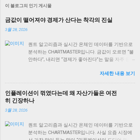
이 블로그의 인기 게시물
금값이 떨어져야 경제가 산다는 착각의 진실
3월 28, 2026
퀀트 알고리즘과 실시간 온체인 데이터를 기반으로
분석하는 CHARTMASTER입니다. 금값이 오르면 “불
안하다”, 내리면 “경제가 좋아진다”는 말을 자주 듣
습니다. 하지만 사실 이게 맞을까요? 2026년 3월 현
자세한 내용 보기
재 글로벌 자산시장을 보면, 이런 단순한 공식이 얼
마나 위험한지 알 수 있어요. 실제로는 금값과 경제
성장의 관계가 훨씬 복잡하고, 때로는 정반대로 작
인플레이션이 꺾였다는데 왜 자산가들은 여전
용하기도 합니다. 오늘은 금값 움직임을 제대로 읽
히 긴장하나
는 법과 상품시장 수급 동향, 그리고 역발상 투자의
3월 28, 2026
실전 포인트까지 차근차근 알아보겠습니다. 특히 현
재 DeFi 시장 규모가 이더리움 체인만으로도
퀀트 알고리즘과 실시간 온체인 데이터를 기반으로
$106.40B USD 에 달하는 상황에서, 전통 자산과 디
분석하는 CHARTMASTER입니다. 사실 요즘 시장에
지털 자산의 상관관계도 함께 살펴볼게요. 금값과
서 가장 많이 듣는 말이 “인플레이션이 드디어 꺾였