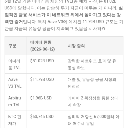
6월 12일 기준 이더리움 체인의 TVL(총 예치 자산)은 81.02B
USD에 달합니다. 이는 단순히 투기 자금이 머무는 게 아니라,
실
질적인 금융 서비스가 이 네트워크 위에서 돌아가고 있다는 강
력한 증거
입니다. 특히 Aave V3에 예치된 11.79B USD 규모는 기
관급 자금의 유동성 공급이 지속되고 있음을 시사하죠.
데이터 현황
구분
시장 함의
(2026-06-12)
이더리
$81.02B USD
강력한 네트워크 효과 및 유
움 TVL
동성 확보
Aave
$11.79B USD
대출 및 유동성 공급 시장의
V3 TVL
안정성
Arbitru
$1.96B USD
레이어 2 확장성을 통한 생태
m TVL
계 확장
BTC 현
$63,745 USD
심리적 저항선 67,000달러 아
재가
래 매수세 유입