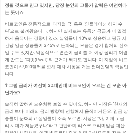
정될 것으로 믿고 있지만, 당장 눈앞의 고물가 압력은 여전하다
는 뜻
이죠.
비트코인은 전통적으로 '디지털 금' 혹은 '인플레이션 헤지 수
단'으로 불려왔습니다. 하지만 실제로는 유동성 공급과 더 밀접
하게 움직이는 경향이 있죠. 실업률이 4.3%로 상승하고 평균 시
간당 임금 상승률이 3.45%로 둔화되는 모습은 경기 침체의 전조
일 수도 있지만, 역설적으로 연준이 금리를 더 이상 올리기 어렵
게 만드는 '피벗(Pivot)'의 근거가 되기도 합니다. 이 지점이 비트
코인이 67,000달러를 향해 재차 시동을 거는 펀더멘털의 핵심입
니다.
❓ 그럼 금리가 여전히 3%대인데 비트코인이 오르는 건 모순 아
닌가요?
솔직히 말하면 모순처럼 보일 수 있어요. 하지만 시장은 '현재의
금리'보다 '미래의 금리 방향'에 선행해서 움직이거든요. 임금 상
승률이 둔화되고 실업률이 소폭 오르면, 시장은 "아, 이제 고금
리 시대가 저물겠구나"라고 판단하며 리스크 프리미엄을 재산
정하기 시작해요. 이때 비트코인 같은 위험 자산으로의 자금 유