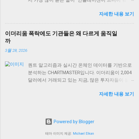
경제성장, 단순한 반비례 관계가 아니다 많은 사람
다”는 얘기예요. 미국 PPI 인플레이션이 2.6%로 발표
들이 “금값 하락 = 경제 호황”이라고 생각하는데, 이
자세한 내용 보기
되면서 많은 개인 투자자들은 안도하고 있는데, 정
는 절반만 맞는 이야기예요. 실제로 금은 인플레이
작 기관들과 자산가들은 여전히 긴장의 끈을 놓지
션 헤지 자산이면서 동시에 달러 강세에 민감하게
않고 있거든요. 왜 그럴까요? 오늘은 숫자 뒤에 숨어
반응하거든요. 금값이 떨어지는 이유는 경제가 좋아
이더리움 폭락에도 기관들은 왜 다르게 움직일
있는 진짜 이야기를 풀어보겠습니다. 미국 PPI 2.6%,
져서가 아니라, 달러가 강해지거나 실질금리가 올라
까
겉보기와 속내가 다른 이유 미국 생산자물가지수
가는 경우가 더 많습니다. 2008년 글로벌 금융위기
3월 28, 2026
(PPI)가 2.6%를 기록하면서 시장은 “드디어 인플레
를 돌이켜보면, 초기에는 달러 유동성 부족으로 금
이션이 안정화됐다”고 해석했어요. 하지만 여기서
값도 함께 떨어졌어요. 하지만 이후 양적완화가 본
퀀트 알고리즘과 실시간 온체인 데이터를 기반으로
놓치면 안 되는 게 있어요. PPI는 생산자 단계의 물
격화되면서 금값이 급등했죠. 경제가 회복되면서가
분석하는 CHARTMASTER입니다. 이더리움이 2,004
가 변화를 보여주는 선행지표이긴 하지만, 실제 소
아니라, 오히려 통화정책이 완화되면서 말이에요. 현
달러에서 거래되고 있는 지금, 많은 투자자들이 불
비자에게 전달되는 과정에서는 여러 변수가 작용하
재 비트코인이 66,505 USD를 기록하고 있는 것도 같
안해하고 있어요. 하지만 흥미롭게도 기관투자자들
거든요. 특히 서비스업 인플레이션은 여전히 끈적한
은 맥락입니다. 디지털 자산과 금 모두 통화정책 변
자세한 내용 보기
의 움직임은 개인투자자와 확연히 다릅니다. 같은
(sticky) 특성을 보이고 있어요. 임금 상승률이 여전
화에 민감하게 반응하는 대안 자산의 성격을 가지고
시장 상황을 보고도 왜 이렇게 다른 판단을 내리는
히 높은 수준을 유지하고 있고, 주거비용 같은 핵심
있거든요. 단순히 경기와 반비례한다고 보기엔 너무
걸까요? 오늘은 이더리움 하락장에서 드러나는 투
서비스 가격은 쉽게 꺾이지 않는 구조적 특징이 있
복잡한 구조예요. 더 중요한 건 금의 산업용 수요입
자자 유형별 행동 패턴과, 그 뒤에 숨어있는 전략적
죠. 실제로 미국 임금 상승률은 여전히 연준의 목표
니다. 전자기기, 의료기기, 반도체 산업에서 금 사용
Powered by Blogger
사고를 들여다보겠습니다. 개인투자자 vs 기관투자
수준을 웃도는 상황이에요. 더 중요한 건 글로벌 공
량이 꾸준히 늘어나고 있어요. 이런 실물 수요는 경
자, 같은 차트를 다르게 보는 이유 솔직히 말하면, 개
급망의 불안정성이에요. 지정학적 리스크가 계속해
테마 이미지 제공:
Michael Elkan
제가 좋을 때 오히려 증가하죠. 그러니까 경제성장