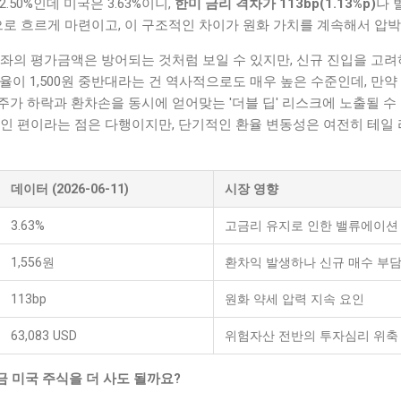
.50%인데 미국은 3.63%이니,
한미 금리 격차가 113bp(1.13%p)
나 
으로 흐르게 마련이고, 이 구조적인 차이가 원화 가치를 계속해서 압
좌의 평가금액은 방어되는 것처럼 보일 수 있지만, 신규 진입을 고려
율이 1,500원 중반대라는 건 역사적으로도 매우 높은 수준인데, 만
가 하락과 환차손을 동시에 얻어맞는 '더블 딥' 리스크에 노출될 수 
인 편이라는 점은 다행이지만, 단기적인 환율 변동성은 여전히 테일 리스크
데이터 (2026-06-11)
시장 영향
3.63%
고금리 유지로 인한 밸류에이션
1,556원
환차익 발생하나 신규 매수 부담
113bp
원화 약세 압력 지속 요인
63,083 USD
위험자산 전반의 투자심리 위축
금 미국 주식을 더 사도 될까요?