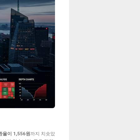
환율이 1,556원
까지 치솟았