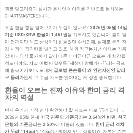
퀀트 알고리즘과 실시간 온체인 데이터를 기반으로 분석하는
CHARTMASTER입니다.
요즘 환율 창을 열어보기가 무섭지 않나요?
2026년 05월 14일
기준 USD/KRW 환율이 1,461원
을 기록하고 있습니다. 불과 얼
마 전까지만 해도 상상하기 힘들었던 수치인데, 실제로 우리 지
갑 사정에 직격탄을 날리고 있죠. 해외 직구는커녕 이제는 기름
값이나 외식 물가까지 달러 때문에 야금야금 오르는 게 체감될
정도니까요. 사실 이럴 때일수록 "세상이 망해가나?"라는 공포
에 휩싸이기보다, 도대체
글로벌 큰손들이 왜 안전자산인 달러
로 몰려가는지
그 수급 지도를 읽어내는 게 정말 중요합니다.
환율이 오르는 진짜 이유와 한미 금리 격
차의 역설
먼저 우리가 가장 먼저 확인해야 할 지표는 바로 '금리'입니다.
2026년 05월 현재
미국 연준의 기준금리는 3.64%인 반면, 한국
은행의 기준금리는 2.50%
에 머물러 있습니다.
한미 금리 격차
가 무려 114bp(1.14%p)
나 벌어져 있는 상황이죠. 자본은 기본