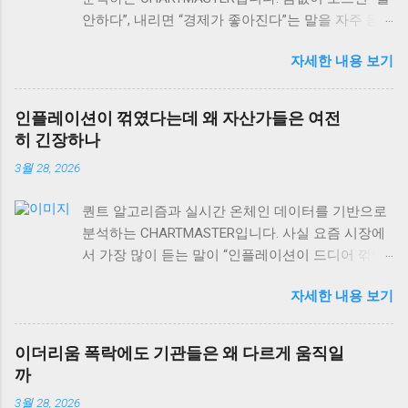
안하다”, 내리면 “경제가 좋아진다”는 말을 자주 듣
습니다. 하지만 사실 이게 맞을까요? 2026년 3월 현
자세한 내용 보기
재 글로벌 자산시장을 보면, 이런 단순한 공식이 얼
마나 위험한지 알 수 있어요. 실제로는 금값과 경제
성장의 관계가 훨씬 복잡하고, 때로는 정반대로 작
인플레이션이 꺾였다는데 왜 자산가들은 여전
용하기도 합니다. 오늘은 금값 움직임을 제대로 읽
히 긴장하나
는 법과 상품시장 수급 동향, 그리고 역발상 투자의
3월 28, 2026
실전 포인트까지 차근차근 알아보겠습니다. 특히 현
재 DeFi 시장 규모가 이더리움 체인만으로도
퀀트 알고리즘과 실시간 온체인 데이터를 기반으로
$106.40B USD 에 달하는 상황에서, 전통 자산과 디
분석하는 CHARTMASTER입니다. 사실 요즘 시장에
지털 자산의 상관관계도 함께 살펴볼게요. 금값과
서 가장 많이 듣는 말이 “인플레이션이 드디어 꺾였
경제성장, 단순한 반비례 관계가 아니다 많은 사람
다”는 얘기예요. 미국 PPI 인플레이션이 2.6%로 발표
들이 “금값 하락 = 경제 호황”이라고 생각하는데, 이
자세한 내용 보기
되면서 많은 개인 투자자들은 안도하고 있는데, 정
는 절반만 맞는 이야기예요. 실제로 금은 인플레이
작 기관들과 자산가들은 여전히 긴장의 끈을 놓지
션 헤지 자산이면서 동시에 달러 강세에 민감하게
않고 있거든요. 왜 그럴까요? 오늘은 숫자 뒤에 숨어
반응하거든요. 금값이 떨어지는 이유는 경제가 좋아
이더리움 폭락에도 기관들은 왜 다르게 움직일
있는 진짜 이야기를 풀어보겠습니다. 미국 PPI 2.6%,
져서가 아니라, 달러가 강해지거나 실질금리가 올라
까
겉보기와 속내가 다른 이유 미국 생산자물가지수
가는 경우가 더 많습니다. 2008년 글로벌 금융위기
3월 28, 2026
(PPI)가 2.6%를 기록하면서 시장은 “드디어 인플레