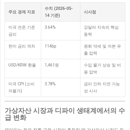
수치 (2026-05-
주요 경제 지표
시사점
14 기준)
미국 연준 기준
3.64%
강달러 지속의 핵심
금리
동력
한미 금리 격차
114bp
원화 약세 및 자본 유
출 압력
USD/KRW 환율
1,461원
수입 물가 상승 및 비
용 압박
미국 CPI (소비
3.78%
금리 인하 지연 가능
자물가)
성 시사
가상자산 시장과 디파이 생태계에서의 수
급 변화
재미있는 점은 전통 금융 시장이 흔들릴 때 가상자산 시장도 독