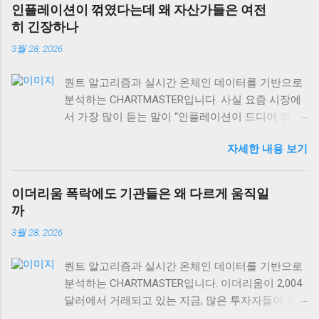
성장의 관계가 훨씬 복잡하고, 때로는 정반대로 작
인플레이션이 꺾였다는데 왜 자산가들은 여전
용하기도 합니다. 오늘은 금값 움직임을 제대로 읽
히 긴장하나
는 법과 상품시장 수급 동향, 그리고 역발상 투자의
3월 28, 2026
실전 포인트까지 차근차근 알아보겠습니다. 특히 현
재 DeFi 시장 규모가 이더리움 체인만으로도
퀀트 알고리즘과 실시간 온체인 데이터를 기반으로
$106.40B USD 에 달하는 상황에서, 전통 자산과 디
분석하는 CHARTMASTER입니다. 사실 요즘 시장에
지털 자산의 상관관계도 함께 살펴볼게요. 금값과
서 가장 많이 듣는 말이 “인플레이션이 드디어 꺾였
경제성장, 단순한 반비례 관계가 아니다 많은 사람
다”는 얘기예요. 미국 PPI 인플레이션이 2.6%로 발표
들이 “금값 하락 = 경제 호황”이라고 생각하는데, 이
자세한 내용 보기
되면서 많은 개인 투자자들은 안도하고 있는데, 정
는 절반만 맞는 이야기예요. 실제로 금은 인플레이
작 기관들과 자산가들은 여전히 긴장의 끈을 놓지
션 헤지 자산이면서 동시에 달러 강세에 민감하게
않고 있거든요. 왜 그럴까요? 오늘은 숫자 뒤에 숨어
반응하거든요. 금값이 떨어지는 이유는 경제가 좋아
이더리움 폭락에도 기관들은 왜 다르게 움직일
있는 진짜 이야기를 풀어보겠습니다. 미국 PPI 2.6%,
져서가 아니라, 달러가 강해지거나 실질금리가 올라
까
겉보기와 속내가 다른 이유 미국 생산자물가지수
가는 경우가 더 많습니다. 2008년 글로벌 금융위기
3월 28, 2026
(PPI)가 2.6%를 기록하면서 시장은 “드디어 인플레
를 돌이켜보면, 초기에는 달러 유동성 부족으로 금
이션이 안정화됐다”고 해석했어요. 하지만 여기서
값도 함께 떨어졌어요. 하지만 이후 양적완화가 본
퀀트 알고리즘과 실시간 온체인 데이터를 기반으로
놓치면 안 되는 게 있어요. PPI는 생산자 단계의 물
격화되면서 금값이 급등했죠. 경제가 회복되면서가
분석하는 CHARTMASTER입니다. 이더리움이 2,004
가 변화를 보여주는 선행지표이긴 하지만, 실제 소
아니라, 오히려 통화정책이 완화되면서 말이에요. 현
달러에서 거래되고 있는 지금, 많은 투자자들이 불
비자에게 전달되는 과정에서는 여러 변수가 작용하
재 비트코인이 66,505 USD를 기록하고 있는 것도 같
안해하고 있어요. 하지만 흥미롭게도 기관투자자들