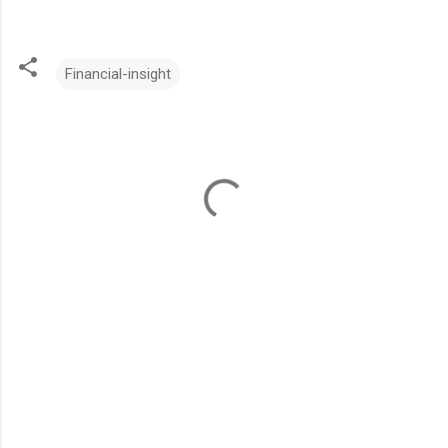
Financial-insight
댓
글