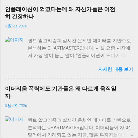
성장의 관계가 훨씬 복잡하고, 때로는 정반대로 작
인플레이션이 꺾였다는데 왜 자산가들은 여전
용하기도 합니다. 오늘은 금값 움직임을 제대로 읽
히 긴장하나
는 법과 상품시장 수급 동향, 그리고 역발상 투자의
3월 28, 2026
실전 포인트까지 차근차근 알아보겠습니다. 특히 현
재 DeFi 시장 규모가 이더리움 체인만으로도
퀀트 알고리즘과 실시간 온체인 데이터를 기반으로
$106.40B USD 에 달하는 상황에서, 전통 자산과 디
분석하는 CHARTMASTER입니다. 사실 요즘 시장에
지털 자산의 상관관계도 함께 살펴볼게요. 금값과
서 가장 많이 듣는 말이 “인플레이션이 드디어 꺾였
경제성장, 단순한 반비례 관계가 아니다 많은 사람
다”는 얘기예요. 미국 PPI 인플레이션이 2.6%로 발표
들이 “금값 하락 = 경제 호황”이라고 생각하는데, 이
자세한 내용 보기
되면서 많은 개인 투자자들은 안도하고 있는데, 정
는 절반만 맞는 이야기예요. 실제로 금은 인플레이
작 기관들과 자산가들은 여전히 긴장의 끈을 놓지
션 헤지 자산이면서 동시에 달러 강세에 민감하게
않고 있거든요. 왜 그럴까요? 오늘은 숫자 뒤에 숨어
반응하거든요. 금값이 떨어지는 이유는 경제가 좋아
이더리움 폭락에도 기관들은 왜 다르게 움직일
있는 진짜 이야기를 풀어보겠습니다. 미국 PPI 2.6%,
져서가 아니라, 달러가 강해지거나 실질금리가 올라
까
겉보기와 속내가 다른 이유 미국 생산자물가지수
가는 경우가 더 많습니다. 2008년 글로벌 금융위기
3월 28, 2026
(PPI)가 2.6%를 기록하면서 시장은 “드디어 인플레
를 돌이켜보면, 초기에는 달러 유동성 부족으로 금
이션이 안정화됐다”고 해석했어요. 하지만 여기서
값도 함께 떨어졌어요. 하지만 이후 양적완화가 본
퀀트 알고리즘과 실시간 온체인 데이터를 기반으로
놓치면 안 되는 게 있어요. PPI는 생산자 단계의 물
격화되면서 금값이 급등했죠. 경제가 회복되면서가
분석하는 CHARTMASTER입니다. 이더리움이 2,004
가 변화를 보여주는 선행지표이긴 하지만, 실제 소
아니라, 오히려 통화정책이 완화되면서 말이에요. 현
달러에서 거래되고 있는 지금, 많은 투자자들이 불
비자에게 전달되는 과정에서는 여러 변수가 작용하