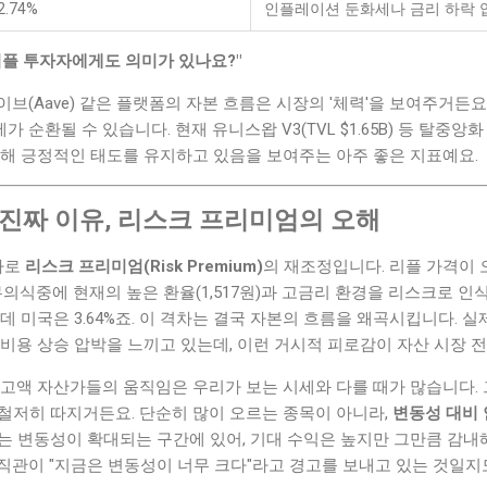
2.74%
인플레이션 둔화세나 금리 하락 
 리플 투자자에게도 의미가 있나요?"
브(Aave) 같은 플랫폼의 자본 흐름은 시장의 '체력'을 보여주거든요
순환될 수 있습니다. 현재 유니스왑 V3(TVL $1.65B) 등 탈중
대해 긍정적인 태도를 유지하고 있음을 보여주는 아주 좋은 지표예요.
 진짜 이유, 리스크 프리미엄의 오해
바로
리스크 프리미엄(Risk Premium)
의 재조정입니다. 리플 가격이
무의식중에 현재의 높은 환율(1,517원)과 고금리 환경을 리스크로 인
데 미국은 3.64%죠. 이 격차는 결국 자본의 흐름을 왜곡시킵니다. 실
비용 상승 압박을 느끼고 있는데, 이런 거시적 피로감이 자산 시장 전
고액 자산가들의 움직임은 우리가 보는 시세와 다를 때가 많습니다. 그들
)를 철저히 따지거든요. 단순히 많이 오르는 종목이 아니라,
변동성 대비 
P는 변동성이 확대되는 구간에 있어, 기대 수익은 높지만 그만큼 감내
내 직관이 "지금은 변동성이 너무 크다"라고 경고를 보내고 있는 것일지