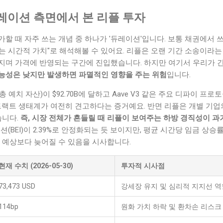
레이션 측면에서 본 리플 투자
할 때 자주 쓰는 개념 중 하나가 '듀레이션'입니다. 보통 채권에서
 시간적 가치"로 해석해볼 수 있어요. 리플은 오랜 기간 소송이라는
지며 가격에 반영되는 구간에 진입했습니다. 하지만 여기서 우리가 
 발생 가능성은 낮지만 발생하면 파멸적인 영향을 주는 위험
입니다.
 예치 자산)이 $92.70B에 달하고 Aave V3 같은 주요 디파이 프로토
트랙트 생태계가 여전히 견고하다는 증거예요. 반면 리플은 개별 기업
습니다.
즉, 시장 전체가 흔들릴 때 리플이 보여주는 하방 경직성이 과
(BEI)이 2.39%로 안정화되는 듯 보이지만, 평균 시간당 임금 상승률
 예상보다 늦어질 수 있음을 시사합니다.
현재 수치 (2026-05-30)
투자적 시사점
73,473 USD
강세장 유지 및 심리적 지지선 역
114bp
원화 가치 하락 및 환차손 리스크