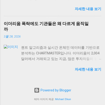
다”는 얘기예요. 미국 PPI 인플레이션이 2.6%로 발표
들이 “금값 하락 = 경제 호황”이라고 생각하는데, 이
자세한 내용 보기
되면서 많은 개인 투자자들은 안도하고 있는데, 정
는 절반만 맞는 이야기예요. 실제로 금은 인플레이
작 기관들과 자산가들은 여전히 긴장의 끈을 놓지
션 헤지 자산이면서 동시에 달러 강세에 민감하게
않고 있거든요. 왜 그럴까요? 오늘은 숫자 뒤에 숨어
반응하거든요. 금값이 떨어지는 이유는 경제가 좋아
이더리움 폭락에도 기관들은 왜 다르게 움직일
있는 진짜 이야기를 풀어보겠습니다. 미국 PPI 2.6%,
져서가 아니라, 달러가 강해지거나 실질금리가 올라
까
겉보기와 속내가 다른 이유 미국 생산자물가지수
가는 경우가 더 많습니다. 2008년 글로벌 금융위기
3월 28, 2026
(PPI)가 2.6%를 기록하면서 시장은 “드디어 인플레
를 돌이켜보면, 초기에는 달러 유동성 부족으로 금
이션이 안정화됐다”고 해석했어요. 하지만 여기서
값도 함께 떨어졌어요. 하지만 이후 양적완화가 본
퀀트 알고리즘과 실시간 온체인 데이터를 기반으로
놓치면 안 되는 게 있어요. PPI는 생산자 단계의 물
격화되면서 금값이 급등했죠. 경제가 회복되면서가
분석하는 CHARTMASTER입니다. 이더리움이 2,004
가 변화를 보여주는 선행지표이긴 하지만, 실제 소
아니라, 오히려 통화정책이 완화되면서 말이에요. 현
달러에서 거래되고 있는 지금, 많은 투자자들이 불
비자에게 전달되는 과정에서는 여러 변수가 작용하
재 비트코인이 66,505 USD를 기록하고 있는 것도 같
안해하고 있어요. 하지만 흥미롭게도 기관투자자들
거든요. 특히 서비스업 인플레이션은 여전히 끈적한
은 맥락입니다. 디지털 자산과 금 모두 통화정책 변
자세한 내용 보기
의 움직임은 개인투자자와 확연히 다릅니다. 같은
(sticky) 특성을 보이고 있어요. 임금 상승률이 여전
화에 민감하게 반응하는 대안 자산의 성격을 가지고
시장 상황을 보고도 왜 이렇게 다른 판단을 내리는
히 높은 수준을 유지하고 있고, 주거비용 같은 핵심
있거든요. 단순히 경기와 반비례한다고 보기엔 너무
걸까요? 오늘은 이더리움 하락장에서 드러나는 투
서비스 가격은 쉽게 꺾이지 않는 구조적 특징이 있
복잡한 구조예요. 더 중요한 건 금의 산업용 수요입
자자 유형별 행동 패턴과, 그 뒤에 숨어있는 전략적
죠. 실제로 미국 임금 상승률은 여전히 연준의 목표
니다. 전자기기, 의료기기, 반도체 산업에서 금 사용
Powered by Blogger
사고를 들여다보겠습니다. 개인투자자 vs 기관투자
수준을 웃도는 상황이에요. 더 중요한 건 글로벌 공
량이 꾸준히 늘어나고 있어요. 이런 실물 수요는 경
자, 같은 차트를 다르게 보는 이유 솔직히 말하면, 개
급망의 불안정성이에요. 지정학적 리스크가 계속해
테마 이미지 제공:
Michael Elkan
제가 좋을 때 오히려 증가하죠. 그러니까 경제성장
인투자자들은 가격 차트에 감정적으로 반응하는 경