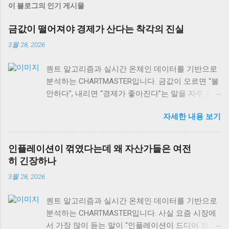
이 블로그의 인기 게시물
금값이 떨어져야 경제가 산다는 착각의 진실
3월 28, 2026
퀀트 알고리즘과 실시간 온체인 데이터를 기반으로
분석하는 CHARTMASTER입니다. 금값이 오르면 “불
안하다”, 내리면 “경제가 좋아진다”는 말을 자주 듣
습니다. 하지만 사실 이게 맞을까요? 2026년 3월 현
자세한 내용 보기
재 글로벌 자산시장을 보면, 이런 단순한 공식이 얼
마나 위험한지 알 수 있어요. 실제로는 금값과 경제
성장의 관계가 훨씬 복잡하고, 때로는 정반대로 작
인플레이션이 꺾였다는데 왜 자산가들은 여전
용하기도 합니다. 오늘은 금값 움직임을 제대로 읽
히 긴장하나
는 법과 상품시장 수급 동향, 그리고 역발상 투자의
3월 28, 2026
실전 포인트까지 차근차근 알아보겠습니다. 특히 현
재 DeFi 시장 규모가 이더리움 체인만으로도
퀀트 알고리즘과 실시간 온체인 데이터를 기반으로
$106.40B USD 에 달하는 상황에서, 전통 자산과 디
분석하는 CHARTMASTER입니다. 사실 요즘 시장에
지털 자산의 상관관계도 함께 살펴볼게요. 금값과
서 가장 많이 듣는 말이 “인플레이션이 드디어 꺾였
경제성장, 단순한 반비례 관계가 아니다 많은 사람