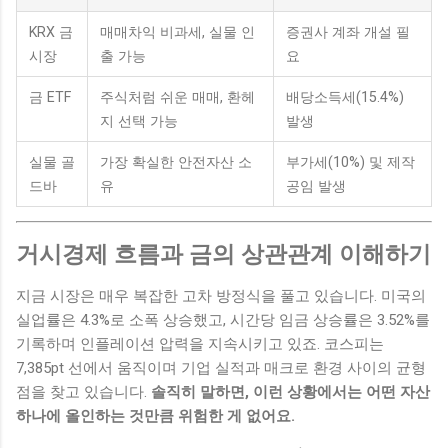
KRX 금
매매차익 비과세, 실물 인
증권사 계좌 개설 필
시장
출 가능
요
금 ETF
주식처럼 쉬운 매매, 환헤
배당소득세(15.4%)
지 선택 가능
발생
실물 골
가장 확실한 안전자산 소
부가세(10%) 및 제작
드바
유
공임 발생
거시경제 흐름과 금의 상관관계 이해하기
지금 시장은 매우 복잡한 고차 방정식을 풀고 있습니다. 미국의
실업률은 4.3%로 소폭 상승했고, 시간당 임금 상승률은 3.52%를
기록하며 인플레이션 압력을 지속시키고 있죠. 코스피는
7,385pt 선에서 움직이며 기업 실적과 매크로 환경 사이의 균형
점을 찾고 있습니다.
솔직히 말하면, 이런 상황에서는 어떤 자산
하나에 올인하는 것만큼 위험한 게 없어요.