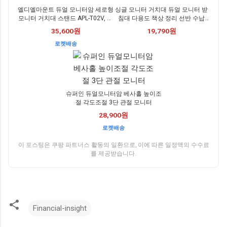
엘디엘마운트 듀얼 모니터암 세로형
싱글 모니터 거치대 듀얼 모니터 받
모니터 거치대 스탠드 APL-T02V, 블
침대 다용도 책상 정리 선반 수납
랙, 1개
YHY
35,600원
19,790원
로켓배송
슈퍼인 듀얼모니터암 베사홀 높이조
절 각도조절 3단 관절 모니터
28,900원
로켓배송
이 포스팅은 쿠팡 파트너스 활동의 일환으로, 이에 따른 일정액의 수수료
를 제공받습니다.
Financial-insight