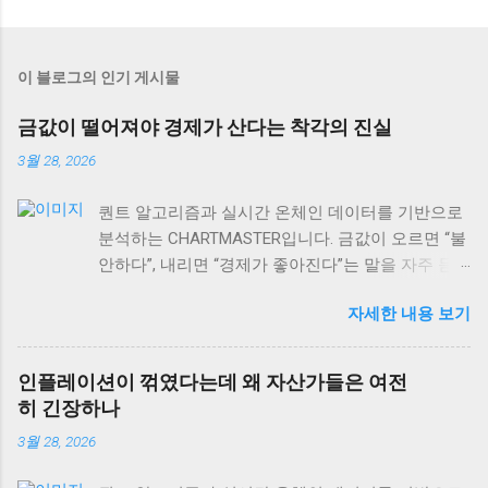
이 블로그의 인기 게시물
금값이 떨어져야 경제가 산다는 착각의 진실
3월 28, 2026
퀀트 알고리즘과 실시간 온체인 데이터를 기반으로
분석하는 CHARTMASTER입니다. 금값이 오르면 “불
안하다”, 내리면 “경제가 좋아진다”는 말을 자주 듣
습니다. 하지만 사실 이게 맞을까요? 2026년 3월 현
자세한 내용 보기
재 글로벌 자산시장을 보면, 이런 단순한 공식이 얼
마나 위험한지 알 수 있어요. 실제로는 금값과 경제
성장의 관계가 훨씬 복잡하고, 때로는 정반대로 작
인플레이션이 꺾였다는데 왜 자산가들은 여전
용하기도 합니다. 오늘은 금값 움직임을 제대로 읽
히 긴장하나
는 법과 상품시장 수급 동향, 그리고 역발상 투자의
3월 28, 2026
실전 포인트까지 차근차근 알아보겠습니다. 특히 현
재 DeFi 시장 규모가 이더리움 체인만으로도