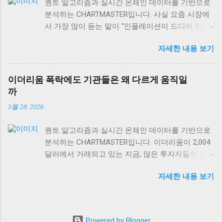
퀀트 알고리즘과 실시간 온체인 데이터를 기반으로
$106.40B USD 에 달하는 상황에서, 전통 자산과 디
분석하는 CHARTMASTER입니다. 사실 요즘 시장에
지털 자산의 상관관계도 함께 살펴볼게요. 금값과
서 가장 많이 듣는 말이 “인플레이션이 드디어 꺾였
경제성장, 단순한 반비례 관계가 아니다 많은 사람
다”는 얘기예요. 미국 PPI 인플레이션이 2.6%로 발표
들이 “금값 하락 = 경제 호황”이라고 생각하는데, 이
자세한 내용 보기
되면서 많은 개인 투자자들은 안도하고 있는데, 정
는 절반만 맞는 이야기예요. 실제로 금은 인플레이
작 기관들과 자산가들은 여전히 긴장의 끈을 놓지
션 헤지 자산이면서 동시에 달러 강세에 민감하게
않고 있거든요. 왜 그럴까요? 오늘은 숫자 뒤에 숨어
반응하거든요. 금값이 떨어지는 이유는 경제가 좋아
이더리움 폭락에도 기관들은 왜 다르게 움직일
있는 진짜 이야기를 풀어보겠습니다. 미국 PPI 2.6%,
져서가 아니라, 달러가 강해지거나 실질금리가 올라
까
겉보기와 속내가 다른 이유 미국 생산자물가지수
가는 경우가 더 많습니다. 2008년 글로벌 금융위기
3월 28, 2026
(PPI)가 2.6%를 기록하면서 시장은 “드디어 인플레
를 돌이켜보면, 초기에는 달러 유동성 부족으로 금
이션이 안정화됐다”고 해석했어요. 하지만 여기서
값도 함께 떨어졌어요. 하지만 이후 양적완화가 본
퀀트 알고리즘과 실시간 온체인 데이터를 기반으로
놓치면 안 되는 게 있어요. PPI는 생산자 단계의 물
격화되면서 금값이 급등했죠. 경제가 회복되면서가
분석하는 CHARTMASTER입니다. 이더리움이 2,004
가 변화를 보여주는 선행지표이긴 하지만, 실제 소
아니라, 오히려 통화정책이 완화되면서 말이에요. 현
달러에서 거래되고 있는 지금, 많은 투자자들이 불
비자에게 전달되는 과정에서는 여러 변수가 작용하
재 비트코인이 66,505 USD를 기록하고 있는 것도 같
안해하고 있어요. 하지만 흥미롭게도 기관투자자들
거든요. 특히 서비스업 인플레이션은 여전히 끈적한
은 맥락입니다. 디지털 자산과 금 모두 통화정책 변
자세한 내용 보기
의 움직임은 개인투자자와 확연히 다릅니다. 같은
(sticky) 특성을 보이고 있어요. 임금 상승률이 여전
화에 민감하게 반응하는 대안 자산의 성격을 가지고
시장 상황을 보고도 왜 이렇게 다른 판단을 내리는
히 높은 수준을 유지하고 있고, 주거비용 같은 핵심
있거든요. 단순히 경기와 반비례한다고 보기엔 너무
걸까요? 오늘은 이더리움 하락장에서 드러나는 투
서비스 가격은 쉽게 꺾이지 않는 구조적 특징이 있
복잡한 구조예요. 더 중요한 건 금의 산업용 수요입
자자 유형별 행동 패턴과, 그 뒤에 숨어있는 전략적
죠. 실제로 미국 임금 상승률은 여전히 연준의 목표
니다. 전자기기, 의료기기, 반도체 산업에서 금 사용
Powered by Blogger