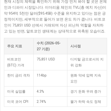
현재 시장의 체력을 확인하기 위해 가장 먼저 봐야 할 곳은 온체
인과 디파이 시장입니다. 이더리움 체인의 TVL(총 예치 자산)이
약 954억 5천만 달러($95.45B) 수준을 유지하고 있다는 점은 긍
정적이지만, 세부적으로 들어가 보면 온도 차가 큽니다. 비트코
인이 75,851 USD 선에서 거래되며 자산 피난처 역할을 자처하
고 있는 반면, 알트코인 생태계는 상대적으로 위축된 모습이죠.
수치 (2026-05-
주요 지표
시사점
27 기준)
비트코인
75,851 USD
디지털 금으로서의 지
(BTC) 가격
위 강화
한미 금리 격차
114bp
원화 약세 압력 지속
요인
미국 실업률
4.3%
경기 둔화 우려 증가
미국 코어 CPI
2.74%
물가 하락 속도 정체