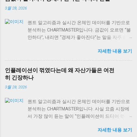
3월 28, 2026
퀀트 알고리즘과 실시간 온체인 데이터를 기반으로
분석하는 CHARTMASTER입니다. 금값이 오르면 “불
안하다”, 내리면 “경제가 좋아진다”는 말을 자주 듣
습니다. 하지만 사실 이게 맞을까요? 2026년 3월 현
자세한 내용 보기
재 글로벌 자산시장을 보면, 이런 단순한 공식이 얼
마나 위험한지 알 수 있어요. 실제로는 금값과 경제
성장의 관계가 훨씬 복잡하고, 때로는 정반대로 작
인플레이션이 꺾였다는데 왜 자산가들은 여전
용하기도 합니다. 오늘은 금값 움직임을 제대로 읽
히 긴장하나
는 법과 상품시장 수급 동향, 그리고 역발상 투자의
3월 28, 2026
실전 포인트까지 차근차근 알아보겠습니다. 특히 현
재 DeFi 시장 규모가 이더리움 체인만으로도
퀀트 알고리즘과 실시간 온체인 데이터를 기반으로
$106.40B USD 에 달하는 상황에서, 전통 자산과 디
분석하는 CHARTMASTER입니다. 사실 요즘 시장에
지털 자산의 상관관계도 함께 살펴볼게요. 금값과
서 가장 많이 듣는 말이 “인플레이션이 드디어 꺾였
경제성장, 단순한 반비례 관계가 아니다 많은 사람
다”는 얘기예요. 미국 PPI 인플레이션이 2.6%로 발표
들이 “금값 하락 = 경제 호황”이라고 생각하는데, 이
자세한 내용 보기
되면서 많은 개인 투자자들은 안도하고 있는데, 정
는 절반만 맞는 이야기예요. 실제로 금은 인플레이