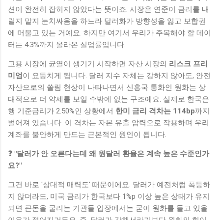
션이 완전히 잡히지 않았다는 뜻이죠. 시장은 연준이 금리를 내
릴지 말지 눈치싸움을 하느라 달러화가 방향성을 잃고 보합권
에 머물고 있는 거예요. 하지만 여기서 우리가 주목해야 할 데이
터는 4.3%까지 올라온 실업률입니다.
고용 시장에 균열이 생기기 시작하면 자산 시장의
리스크 프리
미엄
이 요동치게 됩니다. 달러 지수 자체는 강하지 않아도, 안전
자산으로의 쏠림 현상이 나타나면서 신흥국 통화인 원화는 상
대적으로 더 약세를 보일 수밖에 없는 구조예요. 실제로 한국은
행 기준금리가 2.50%인 상황에서
한미 금리 격차는 114bp
까지
벌어져 있습니다. 이 격차는 자본 유출 압력으로 작용하며 우리
계좌를 불안하게 만드는 근본적인 원인이 됩니다.
❓ "달러가 안 오른다는데 왜 원달러 환율은 계속 높은 수준인가
요?"
그건 바로 '상대적 매력도' 때문이에요. 달러가 예전처럼 폭등하
지 않더라도, 미국 금리가 한국보다 1%p 이상 높은 상태가 유지
되면 큰돈을 굴리는 기관들 입장에서는 굳이 원화를 들고 있을
이유가 적어지거든요. 즉, 달러가 강해서라기보다 원화의 힘이