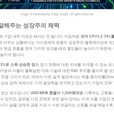
Image: AI Generated by Today Insight. All rights reserved.
말해주는 성장주의 체력
때 기업 내부 지표만 봐서는 안 됩니다. 지금처럼
코어 CPI가 2.74
에 머무는 상황에서는 거시경제의 흐름이 성장주의 밸류에이션에 직접
의 현금 흐름을 현재 가치로 당겨올 때의 할인율이 높아지기 때문에,
 놓이게 됩니다.
.3%로 소폭 상승한 점
은 경기 둔화에 대한 우려를 자극할 수 있는 
비용과 더불어 불확실한 미래 기술에 대한 R&D 투자를 줄이려 할 것
연결 고리가 되죠. 따라서 이번 실적 발표에서는 매출 총이익률(Gross 
 상승 압력 속에서도 가격 결정력을 유지하고 있는지가 기업의 진짜 
 없는 변수입니다.
USD/KRW 환율이 1,500원대
를 기록하는 고환율
수 있지만, 글로벌 시장 전체로 보면 달러 강세는 미국 수출 기업인
니다. 실물 경제와 금융 지표가 서로 엇갈리는 신호를 보낼 때일수록