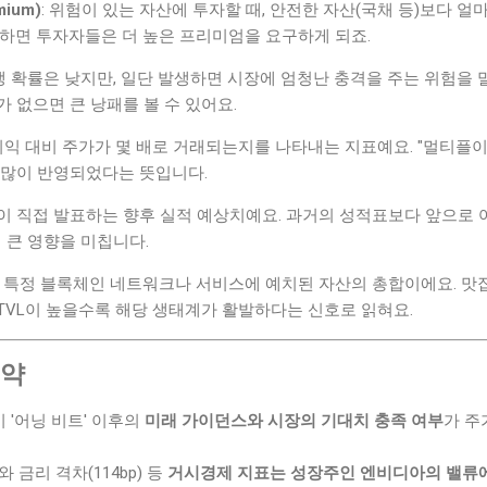
ium)
: 위험이 있는 자산에 투자할 때, 안전한 자산(국채 등)보다 얼
안하면 투자자들은 더 높은 프리미엄을 요구하게 되죠.
발생 확률은 낮지만, 일단 발생하면 시장에 엄청난 충격을 주는 위험을 
 없으면 큰 낭패를 볼 수 있어요.
 이익 대비 주가가 몇 배로 거래되는지를 나타내는 지표예요. "멀티플이
 많이 반영되었다는 뜻입니다.
업이 직접 발표하는 향후 실적 예상치예요. 과거의 성적표보다 앞으로
더 큰 영향을 미칩니다.
: 특정 블록체인 네트워크나 서비스에 예치된 자산의 총합이에요. 맛
, TVL이 높을수록 해당 생태계가 활발하다는 신호로 읽혀요.
요약
 '어닝 비트' 이후의
미래 가이던스와 시장의 기대치 충족 여부
가 주
)와 금리 격차(114bp) 등
거시경제 지표는 성장주인 엔비디아의 밸류