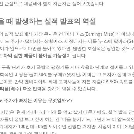
떤 관점으로 대응해야 할지 차근차근 풀어보겠습니다.
을 때 발생하는 실적 발표의 역설
적 발표에서 가장 무서운 건 '어닝 미스(Earnings Miss)'가 아닙니
기록했음에도 주가가 떨어지는 상황이죠. 시장에서는 이를 '뉴스에 팔아라(Sell 
높이가 안드로메다만큼 높아져 있다면, 웬만한 호실적은 당연한 것으로
도
차익 실현 매물이 쏟아질 가능성
이 큽니다.
인프라 구축 단계가 초기 폭발적 팽창기를 지나 효율화 단계로 접어들고 
문학적인 비용을 들여 GPU를 구매해왔지만, 이제는 그 투자가 실제 
이죠. 만약 엔비디아의 최대 고객사들이 자본 지출(CAPEX) 속도
티플(배수) 축소 압력
을 강하게 받을 수 있습니다.
와도 주가가 빠지는 이유는 무엇일까요?
 시장은 '현재'가 아니라 '미래'를 먹고 살기 때문이에요. 실적 발표 
자들이 정말 보고 싶어 하는 건 "다음 분기에도, 내년에도 이 압도적
기대치가 100인데 105를 보여주면 선방한 거지만, 시장이 이미 120
대적 관점의 차이 때문입니다.