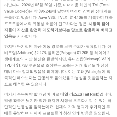
러납니다. 2026년 05월 20일 기준, 이더리움 체인의 TVL(Total
Value Locked)은 약 $96.24B에 달하며 여전히 강력한 생태계를
구축하고 있습니다. Aave V3의 TVL이 $14.10B를 기록하며 대출
프로토콜에서의 유동성 흐름이 견고하다는 점은,
시장의 참여
자들이 자산을 완전히 매도하기보다는 담보로 활용하며 버티고
있음
을 시사합니다.
하지만 단기적인 자산 이동 경로를 보면 주의가 필요합니다. 아
비트럼(Arbitrum) $2.27B, 폴리곤(Polygon) $1.20B 등 레이어 2
생태계로의 자산 분산은 활발하지만, 유니스왑(Uniswap) V3의
TVL이 $1.73B 수준으로 조정받는 모습은 거래 활성도가 정점
대비 다소 정체되었음을 의미합니다. 이는 고래(Whale)들이 적
극적인 매수보다는 관망세로 돌아섰을 가능성을 뒷받침하는 지
표로 해석될 수 있습니다.
여기서 주목해야 할 개념이 바로
테일 리스크(Tail Risk)
입니다.
발생 확률은 낮지만 일단 터지면 시장을 초토화시킬 수 있는 극
단적인 변동성을 말하는데요. 현재의 가격 붕괴가 추가적인 투
매를 유발하여 디파이 프로토콜의 청산 연쇄 반응을 일으킬지,