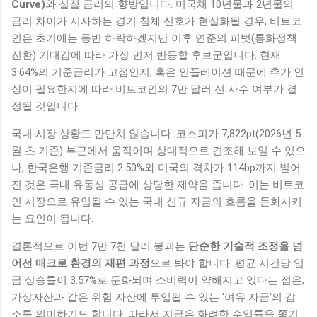
Curve)
와 실질 금리의 향방입니다. 미국채 10년물과 2년물의
금리 차이가 시사하는 경기 침체 신호가 현실화될 경우, 비트코
인은 초기에는 동반 하락하겠지만 이후 연준의 피벗(통화정책
전환) 기대감에 따라 가장 먼저 반등할 후보군입니다. 현재
3.64%의 기준금리가 고점인지, 혹은 인플레이션 때문에 추가 인
상이 필요한지에 따라 비트코인의 7만 달러 선 사수 여부가 결
정될 것입니다.
국내 시장 상황도 만만치 않습니다. 코스피가 7,822pt(2026년 5
월 초 기준) 부근에서 움직이며 상대적으로 견조해 보일 수 있으
나, 한국은행 기준금리 2.50%와 미국의 격차가 114bp까지 벌어
진 것은 국내 유동성 공급에 상당한 제약을 줍니다. 이는 비트코
인 시장으로 유입될 수 있는 국내 신규 자금의 흐름을 둔화시키
는 요인이 됩니다.
결론적으로 이번 7만 7천 달러 붕괴는
단순한 기술적 조정을 넘
어선 매크로 환경의 재편 과정
으로 봐야 합니다. 평균 시간당 임
금 상승률이 3.57%로 둔화되며 소비력이 약해지고 있다는 점은,
가상자산과 같은 위험 자산에 투입될 수 있는 '여유 자금'의 감
소를 의미하기도 합니다. 따라서 지금은 화려한 수익률을 쫓기