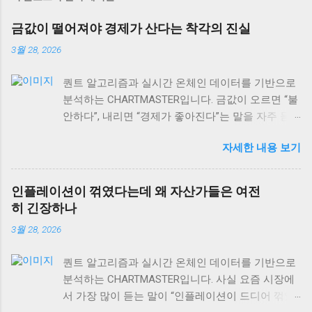
금값이 떨어져야 경제가 산다는 착각의 진실
3월 28, 2026
퀀트 알고리즘과 실시간 온체인 데이터를 기반으로
분석하는 CHARTMASTER입니다. 금값이 오르면 “불
안하다”, 내리면 “경제가 좋아진다”는 말을 자주 듣
습니다. 하지만 사실 이게 맞을까요? 2026년 3월 현
자세한 내용 보기
재 글로벌 자산시장을 보면, 이런 단순한 공식이 얼
마나 위험한지 알 수 있어요. 실제로는 금값과 경제
성장의 관계가 훨씬 복잡하고, 때로는 정반대로 작
인플레이션이 꺾였다는데 왜 자산가들은 여전
용하기도 합니다. 오늘은 금값 움직임을 제대로 읽
히 긴장하나
는 법과 상품시장 수급 동향, 그리고 역발상 투자의
3월 28, 2026
실전 포인트까지 차근차근 알아보겠습니다. 특히 현
재 DeFi 시장 규모가 이더리움 체인만으로도
퀀트 알고리즘과 실시간 온체인 데이터를 기반으로
$106.40B USD 에 달하는 상황에서, 전통 자산과 디
분석하는 CHARTMASTER입니다. 사실 요즘 시장에
지털 자산의 상관관계도 함께 살펴볼게요. 금값과
서 가장 많이 듣는 말이 “인플레이션이 드디어 꺾였
경제성장, 단순한 반비례 관계가 아니다 많은 사람