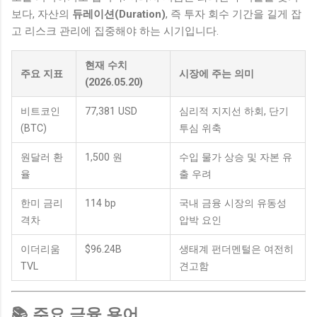
보다, 자산의
듀레이션(Duration)
, 즉 투자 회수 기간을 길게 잡
고 리스크 관리에 집중해야 하는 시기입니다.
현재 수치
주요 지표
시장에 주는 의미
(2026.05.20)
비트코인
77,381 USD
심리적 지지선 하회, 단기
(BTC)
투심 위축
원달러 환
1,500 원
수입 물가 상승 및 자본 유
율
출 우려
한미 금리
114 bp
국내 금융 시장의 유동성
격차
압박 요인
이더리움
$96.24B
생태계 펀더멘털은 여전히
TVL
견고함
📚 주요 금융 용어