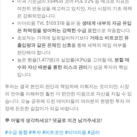
미국 기준금리 3.64%와 코어 PCE 3.2% 등 매크로 지표는
여전히 변동성을 예고하고 있지만, 자산 시장의 기초 체력
은 강화되었습니다.
이더리움 TVL $103.31B 돌파 등
생태계 내부의 자금 유입
은 하락장을 방어하는 강력한 수급 요인
으로 작용합니다.
초보자는 가격에 일희일비하기보다
거래소 비트코인 유
출입량과 같은 온체인 신호
를 통해 세력의 매집 여부를
판단해야 합니다.
높은 환율(1,477원)과 실업률(4.3%)을 고려할 때,
분할 매
수와 자산 배분을 통한 리스크 관리
가 성공 투자의 핵심
입니다.
투자는 결국 본인의 판단과 책임하에 이뤄지는 것이지만, 시장
의 언어를 이해하면 훨씬 더 편안한 마음으로 자산을 지킬 수 있
습니다. 오늘 공유해 드린 데이터들이 여러분의 현명한 투자 여
정에 든든한 길잡이가 되길 바랍니다.
💬 어떻게 생각하세요? 댓글로 의견 남겨주세요!
#수급 동향
#투자
#비트코인
#이더리움
#금리