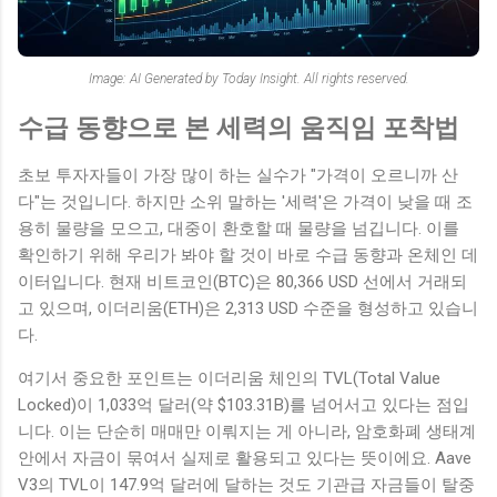
Image: AI Generated by Today Insight. All rights reserved.
수급 동향으로 본 세력의 움직임 포착법
초보 투자자들이 가장 많이 하는 실수가 "가격이 오르니까 산
다"는 것입니다. 하지만 소위 말하는 '세력'은 가격이 낮을 때 조
용히 물량을 모으고, 대중이 환호할 때 물량을 넘깁니다. 이를
확인하기 위해 우리가 봐야 할 것이 바로 수급 동향과 온체인 데
이터입니다. 현재 비트코인(BTC)은 80,366 USD 선에서 거래되
고 있으며, 이더리움(ETH)은 2,313 USD 수준을 형성하고 있습니
다.
여기서 중요한 포인트는 이더리움 체인의 TVL(Total Value
Locked)이 1,033억 달러(약 $103.31B)를 넘어서고 있다는 점입
니다. 이는 단순히 매매만 이뤄지는 게 아니라, 암호화폐 생태계
안에서 자금이 묶여서 실제로 활용되고 있다는 뜻이에요. Aave
V3의 TVL이 147.9억 달러에 달하는 것도 기관급 자금들이 탈중