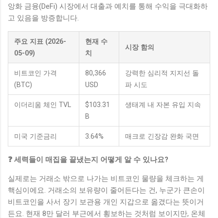
앙화 금융(DeFi) 시장에서 대출과 예치를 통해 수익을 극대화하
고 있음을 방증합니다.
주요 지표 (2026-
현재 수
시장 함의
05-09)
치
비트코인 가격
80,366
강력한 심리적 지지선 돌
(BTC)
USD
파 시도
이더리움 체인 TVL
$103.31
생태계 내 자본 유입 지속
B
미국 기준금리
3.64%
매크로 긴장감 완화 국면
❓ 세력들이 매집을 끝냈는지 어떻게 알 수 있나요?
실제로는 거래소 밖으로 나가는 비트코인 물량을 체크하는 게
핵심이에요. 거래소의 보유량이 줄어든다는 건, 누군가 큰손이
비트코인을 사서 장기 보관용 개인 지갑으로 옮겼다는 뜻이거
든요. 현재 8만 달러 부근에서 횡보하는 것처럼 보이지만, 온체