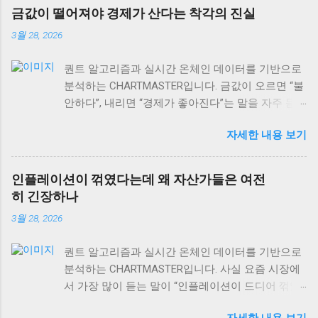
금값이 떨어져야 경제가 산다는 착각의 진실
3월 28, 2026
퀀트 알고리즘과 실시간 온체인 데이터를 기반으로
분석하는 CHARTMASTER입니다. 금값이 오르면 “불
안하다”, 내리면 “경제가 좋아진다”는 말을 자주 듣
습니다. 하지만 사실 이게 맞을까요? 2026년 3월 현
자세한 내용 보기
재 글로벌 자산시장을 보면, 이런 단순한 공식이 얼
마나 위험한지 알 수 있어요. 실제로는 금값과 경제
성장의 관계가 훨씬 복잡하고, 때로는 정반대로 작
인플레이션이 꺾였다는데 왜 자산가들은 여전
용하기도 합니다. 오늘은 금값 움직임을 제대로 읽
히 긴장하나
는 법과 상품시장 수급 동향, 그리고 역발상 투자의
3월 28, 2026
실전 포인트까지 차근차근 알아보겠습니다. 특히 현
재 DeFi 시장 규모가 이더리움 체인만으로도
퀀트 알고리즘과 실시간 온체인 데이터를 기반으로
$106.40B USD 에 달하는 상황에서, 전통 자산과 디
분석하는 CHARTMASTER입니다. 사실 요즘 시장에
지털 자산의 상관관계도 함께 살펴볼게요. 금값과
서 가장 많이 듣는 말이 “인플레이션이 드디어 꺾였
경제성장, 단순한 반비례 관계가 아니다 많은 사람
다”는 얘기예요. 미국 PPI 인플레이션이 2.6%로 발표
들이 “금값 하락 = 경제 호황”이라고 생각하는데, 이